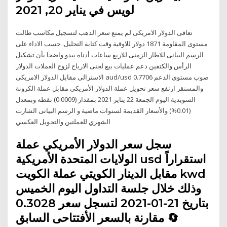
لويس في يناير 20, 2021
تعافى الدولار الامريكى لم يمنع سعر الذهب لتسجيل مكاسب طالت
مستوى المقاومة 1871 دولار للاوقية وقت كتابة التحليل. حسب الاداء على
الرسم البيانى للاطار الزمنى للاربع ساعات أدناه يبدو واضحا بأن تشكيل
الرأس والكتفين دعم عمليات بيع لجنى الارباح لزوج العملات الدولار
الاسترالى مقابل الدولار الامريكى aud/usd صوب مستوى الدعم 0.7706
والمستقر ارتفع سعر تحويل عملة الدولار الأمريكي مقابل عملة الكرونة
السويدية اليوم الجمعة 22 يناير 2021 بمقدار (0.0009) نقطه وبمعدل
(0.01%) والأسعار القديمة لسنوات ماضية و الرسم البيانى الشارت
الشهري للعملتين والتحويل العكسي
سجل سعر الدولار الأمريكي عملة
الولايات المتحدة الأمريكية usd استقراراً
مقابل الدينار الكويتي عملة الكويت kwd
وذلك خلال جلسة التداول اليوم الخميس
بتاريخ 21-01-2021 لتسجل سعر 0.3028
🔄 مقارنة بالسعر الأفتتاحى السابق