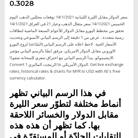
0.3028
سعر الدولار مقابل الليرة اللبنانية 14/1/2021 توقعات محللين الذهب اليوم
الخميس 14/1/2021 سعر مثقال الذهب وعيار 21 في العراق 14/1/2021
تحقق من مخطط اليورو مقابل الدولار للأعوام السبعة الماضية لنطاقات
زمنية متعددة ، عرض من 1 دقيقة إلى الرسم البياني الأسبوعي وتحديث
الأسعار الحية . لاحظ اعلاه على الرسم البياني (السّاعة) لزوج اليورو
الاوروبي مقابل الدولار الامريكي. مرفق ايضًا بالرسم البياني مؤشر
الايشيموكو. يبدأ الرسم البياني مع اختراق سعري للسحابة صعودًا.
Convert 1 الرينجت الماليزي to الدولار الأمريكي. Get live exchange
rates, historical rates & charts for MYR to USD with XE's free
currency calculator.
في هذا الرسم البياني تظهر
أنماط مختلفة لتطوّر سعر الليرة
مقابل الدولار والخسائر اللاحقة
بها. كما تظهر أن هذه هذه
التقلبات الحادّة أو المستقرّة في