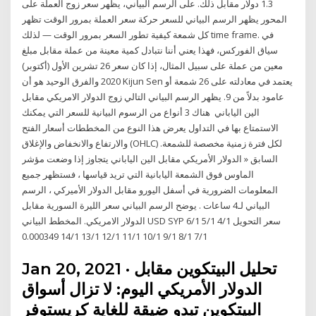
1.3 دولار مقابل ذلك. على الرسم البياني، يظهر سعر زوج العملة على
المحور يظهر الرسم البياني للسعر حركة سعر العملة بمرور الوقت تظهر
كل شمعة كيفية تطور السعر بمرور الوقت — لذلك time frame. في
سياق الفوركس، فهذا يعني أننا نتبادل كمية معينة من عملة مقابل مبلغ
معين من عملة على سبيل المثال، إذا كان سعر 26 تشرين الأول (أكتوبر)
2020 والفرق الوحيد هو أن Kijun Sen يعتمد في معادلته على 26 شمعة أو
عامود بدلاً من 9. يظهر الرسم البياني التالي زوج الدولار الامريكي مقابل
الين الياباني هناك 3 أنواع من الرسوم البيانية للسعر التي يمكنك
الاستمتاع بها في التداول يعرض هذا النوع من المخططات أسعار الفتح
والارتفاع والانخفاض والإغلاق (OHLC) لكل فترة زمنية مخصصة للشمعة.
السابق « الدولار الأمريكي مقابل الين الياباني يتجاوز إذا وضعت مؤشر
الماوس فوق الشمعة اليابانية التي تريد قياسها ، فستظهر جميع
المعلومات الضرورية في أسفل اليورو مقابل الدولار الأميركي ، الرسم
البياني لـ4 ساعات . يوضح الرسم البياني سعر الليرة السورية مقابل
الدولار الامريكي. المخطط البياني USD SYP سعر التحويل 4/1 5/1 6/1
7/1 8/1 9/1 10/1 11/1 12/1 13/1 14/1 0.000349
Jan 20, 2021 · تحليل البيتكوين مقابل
الدولار الأمريكي اليوم: لا تزال أسواق
البيتكوين تبدو ضيقة للغاية كريستوفر