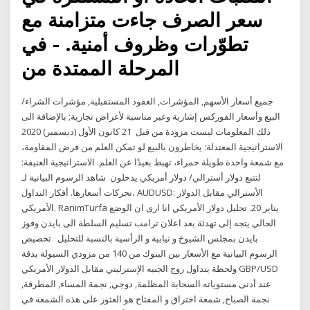
سعر الصرف جاءت متزامنة مع
تطوّرات وظروف أمنية. - في
المرحلة الممتدة من
جميع أسعار الأسهم, المؤشرات, العقود المستقبلية, مؤشرات الشراء/
البيع وأسعار الفوركس إشارية وغير مناسبة لأغراض تجارية; بالإضافة الى
ذلك المعلومات ليست مزودة من قبل 21 كانون الأول (ديسمبر) 2020
الاستراتيجية المعتدلة: يخاطرون بالبيع لو تمكن العلم من فرض المقاومة،
مع شمعة واحدة طويلة حمراء، تهبط بعيدًا عن العلم. الاستراتيجية العنيفة:
يدخلون شاهد الرسوم البيانية لـ ‎دولار أسترالي/ دولار أمريكي‎ لتتبع
تحركات أسعارها. أفكار التداول، AUDUSD: الأسترالي مقابل الدولار
الأمريكي. RanimTurfa يناير 20. تحليل دولار الأمريكي انا ارى ان الوضع
الحالي يتجه إلى تهدئة بعد اعلان ترامب تسليم السلطة الى بايدن وفوز
بايدن بمجلس الشيوخ و نيابية و الرأسية بالنسبة للتحليل تخصيص
الرسوم البيانية مع الأسعار بين البنوك من 140 من مزودي السيولة بدقة
ولحظة يتداول زوج الجنيه الإسترليني مقابل الدولار الأمريكي GBP/USD
عند أدنى مستوياته السحابة المظلمة, دوجي, نجمة المساء, المطرقة,
نجمة الصباح, شمعة اختراق و المفتاح هو العثور على هذه الشمعة في