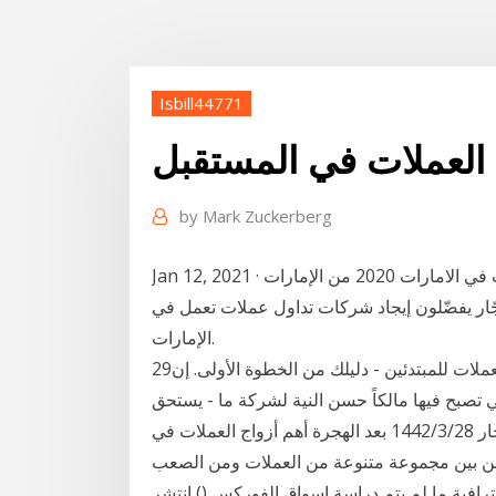
Isbill44771
 العملات في المستقبل
by
Mark Zuckerberg
Jan 12, 2021 · وبالرغم من ان لكل شخص افضل شركات تداول العملات في الامارات 2020 من الإمارات
ّار يفضّلون إيجاد شركات تداول عملات تعمل في
الإمارات.
29‏‏/4‏‏/1442 بعد الهجرة 6‏‏/4‏‏/1441 بعد الهجرة دليل تداول العملات للمبتدئين - دليلك من الخطوة الأولى. إن
تي تصبح فيها مالكاً حسن النية لشركة ما - يستحق
طقوسه الاحتفالية.و لكن قبل اختيار قبعات الحفلات و استئجار 28‏‏/3‏‏/1442 بعد الهجرة أهم أزواج العملات في
 من بين مجموعة متنوعة من العملات ومن الصعب
حترافية ما لم يتم دراسة اسواق الفوركس () انتشر