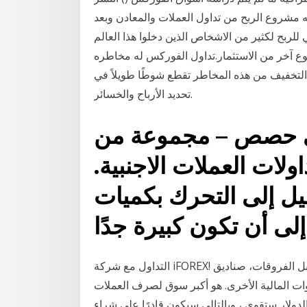
 مشروع الربح من تداول العملات والمعادن وبعد
للربح لكثير من الاشخاص الذين دخلوا هذا العالم
 نوع آخر من الاستثمار.تداول الفوركس له مخاطره
 التخفيف من هذه المخاطر تقطع شوطًا طويلاً في
تحديد الأرباح والخسائر.
في حصص – مجموعة من
ولات العملات الاجنبية.
تميل إلى التحرك بكميات
التداول مع شركة iFOREX! أدخل الى أي سوق وتداول مئات الأسهم، العقود مقابل الفروقات، صناديق
أدوات المالية الأخرى. هو أكبر سوق لصرف العملات
مي يزيد عن 4 تريليون دولار، الدولار ستقوى ، وبالتالي سيكون قادرًا على شراء