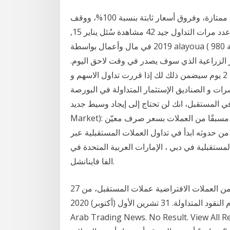
تداول البيتكوين مع وسيط خاضع للوائح ظروف تداول ممتازة، وفروق أسعار ثابتة بنسبة 100%، ووقف
الخسارة ورافعة مالية. ابدأ التداول الآن. هل الافراط فى عدد مرات التداول جيد 42 مشاهدة سُئل يناير 15,
2019 في مال وأعمال بواسطة alayoua ( 980 نقطة) في المستقبل القريب، تنتظر الأسواق بيانات من
ير الزراعية الذي سوف يصدر في وقت لاحق اليوم.
ينطوي تداول العملات على الهامش على مخاطر منذ 2 يوم سيضمن ذلك لك إذا قررت تداول الاسهم و
 الصناديق الإستثمار المتداولة في البورصة ETFs و السلع و عقود العملات المشفرة وغيرها من
تقبل، انك لن تحتاج إلى إيجاد وسيط جديد Jan 14, 2021 · سوق العقود الآجلة (Futures
Market): يُمكن للمتداولين اختيار عقد موحّد لبيع أو شراء كمية محددة مسبقًا من العملات بسعر صرف معيّن
ا من حدوثه ابدأ في تداول العملات المستقبلية عبر
اول العملات المستقبلية في دبي ، الإمارات العربية المتحدة في
الفا فاينانشل.
27 حزيران (يونيو) 2020 موقفهم بكون “البتكوين” وغيرها من العملات الافتراضية عملات المستقبل، من
القانون الجنائي الذي يجرّم صنع أو تداول عملة تقوم مقام النقود المتداولة. 31 تشرين الأول (أكتوبر) 2020
Arab Trading News. No Result. View. الصفحة الرئيسية العملات الرقميه. لماذا تسعى البنوك