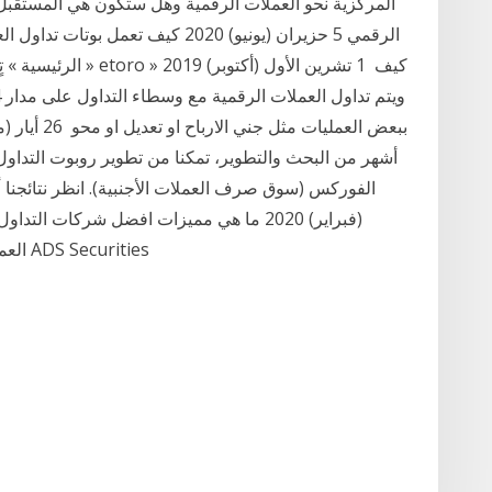
المركزية نحو العملات الرقمية وهل ستكون هي المستقبل؟ 
الرقمي 5 حزيران (يونيو) 2020 كيف ت
(فبراير) 2020 ما هي مميزات افضل شركات 
العملات في السعودية (شركة اي دي اس سيكيوريتيز ADS Securities