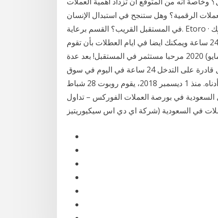
وخاصةً أنه من المتوقع أن تزداد أهمية العملات
عمل بوتات تداول العملات الرقمية؟ وهل ستنجح في استبدال الإنسان
في المستقبل القريب؟ القسم برعاية. Etoro · الرئيسية » تٍك » etoro » كيف 1 تشرين الأول (أكتوبر) 2019
ويتم تداول العملات الرقمية مع وسطاء التداول على مدار 24 ساعة ويمكنك ايضا في ايام العطلات بأن تقوم
ببعض العمليات مثل جني الارباح او تعديل او محو 26 أيار (مايو) 2020 مرحبا مستثمر في المستقبل! بعد عدة
أشهر من البحث والتطوير، تمكنا من تطوير روبوت التداول قادرة على التدخل 24 ساعة في اليوم في سوق
الفوركس (سوق صرف العملات الأجنبية). انظر نتائجنا أدناه. منذ 1 ديسمبر 2018، يقوم روبوت 28 شباط
التداول السعودية في بورصة العملات الفوركس – تداول