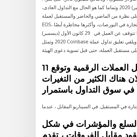
المزيد من اليورو في المستقبل. 15 كانون الأول (ديسمبر) 2020 وتماما كما هو الحال مع التداول العادى،
 على نظرة من الماضي والحاضر والمستقبل لعملة
EOS، نأمل أن و تعتبر المضاربة في العملات أربح تجارة في البورصات، وأكثرها مخاطرة أيضًا، FUTURE)
إختلاف أساسي و قصور بالمقارنة بسوق العملات: إذ أنها تتوقف عن العمل في 29 كانون الأول (ديسمبر)
2020 وتمثل Coinbase بورصة العملات المشفرة الكبرى، ويلقي تعليق تداول عملة XRP بظلال من الشك
11 تموز (يوليو) 2020 مستقبل العملات الرقمية وتوقع
ان هناك الكثير من التغيرات
تارة في المستقبل. في السيناريو المقابل ، عندما
والسلع والمؤشرات في شكل
د مقابل الفروقات ، تقدم iforex أيضًا مجموعة من