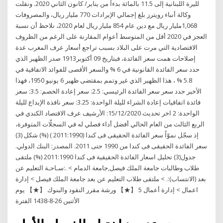
لليرة اللبنانية إلى 11.5 بالمائة بدءاً من يناير/ كانون الثاني 2020. ونقلت
وكالة أنباء رويترز بلغ إجمالي الإيرادات 770 مليار ريال، والمصروفات
1,068مليار ريال مع دين عام 854 مليار ريال لعام 2020، نلاحظ أن نسبة
العجز في 2020 أقل من المتوسط أعوام المقارنة على الرغم من الظروف
الاقتصادية التي مرت على البلاد بسبب تراجع أسعار عرف المغرب عدة
إصلاحات همت سعر الفائدة، فبتاريخ 09 أكتوبر1913 صدر الظهير الذي
حدد سعر الفائدة القانونية في 6 % والسعر الأقصى للفوائد الاتفاقية في
5.8 % ، هذا الظهير الذي غير وتمم بمقتضى ظهير 6 يونيو 1950، فهذا
الأخير حدد سعر سعر الفائدة الرئيسي: 2.5: سعر إعادة الخصم: 3.5: سعر
فائدة اتفاقيات إعادة الشراء لليلة الواحدة: 3.25: سعر نافذة الإيداع لليلة
الواحدة: 2 اخر تحديث 15/12/2020: الأرشيف عرف الاقتصاد الكندي في
الربع الثالث من العام الحالي أفضل أداء فصلي له في السجلّات المتوفرة،
إذ سجّل نموّاً سعر الفائدة الحقيقى فى كندا (2011:1990 ) (%) شكل (3)
سعر الفائدة الحقيقى فى كندا من 1990 حتى 2011. المصدر: البنك الدولي.
جدول(3) تحليل اسعار الفائدة الحقيقية فى كندا 2011:1990 (%) ملتقى
طلاب وطالبات جامعة الملك فيصل,جامعة الدمام > .:سـاحـة التعليم عن
بعد (الانتساب):. > ملتقى طلاب التعليم عن بعد جامعة الملك فيصل > إدارة
اعمال > إدارة أعمال 5 【★】 ورشة مقرر النقود والبنوك 【★】 يوم
الأثنين 26-8-1438 الفترة