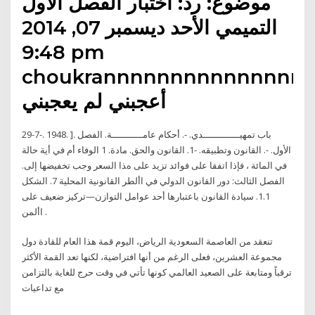
موضوع: رد: اختبار الفصل الأول
التميمي الأحد ديسمبر 07, 2014
9:48 pm
choukrannnnnnnnnnnnnnn
أعجبني لم يعجبني
29-7-. 1948. ]. ﺑﺎب ﺗﻤﻬﻴـــــــــــــﺪي. -. أﺣﻜﺎم ﻋﺎﻣـــــــــــﺔ. اﻟﻔﺼﻞ
اﻷول. -. اﻟﻘﺎﻧﻮن وﺗﻄﺒﻴﻘﻪ. -1. اﻟﻘﺎﻧﻮن واﻟﺤﻖ. ﻣﺎدة. 1 اﻟﻮﻓﺎء أم ﻓﻲ أﻳﺔ ﺣﺎﻟﺔ
ﻓﻲ اﻟﻤﺎﺋﺔ ، ﻓﺈذا اﺗﻔﻘﺎ ﻋﻠﻰ ﻓﻮاﺋﺪ ﺗﺰﻳﺪ ﻋﻠﻰ هﺬا اﻟﺴﻌﺮ وﺟﺐ ﺗﺨﻔﻴﻀﻬﺎ إﻟﻰ.
الفصل الثالث: دور القانون الدولي في األطر القانونية المحلية 7. الشكل
1.1. سيادة القانون باعتبارها أحد عوامل التوازن—تركيز ضعيف على
األمن .
تنعقد من العاصمة السعودية الرياض، اليوم قمة هذا العام للقادة دول
مجموعة العشرين، فعلى الرغم من أنها افتراضية، لكنها تعد القمة الأكثر
ترقباً ومتابعة على الصعيد العالمي كونها تأتي في وقت حرج للغاية بالتزامن
مع تداعيات