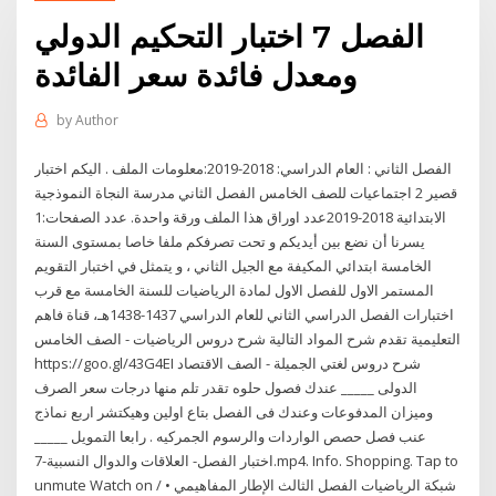
الفصل 7 اختبار التحكيم الدولي
ومعدل فائدة سعر الفائدة
by
Author
الفصل الثاني : العام الدراسي: 2018-2019:معلومات الملف . اليكم اختبار
قصير 2 اجتماعيات للصف الخامس الفصل الثاني مدرسة النجاة النموذجية
الابتدائية 2018-2019عدد اوراق هذا الملف ورقة واحدة. عدد الصفحات:1
يسرنا أن نضع بين أيديكم و تحت تصرفكم ملفا خاصا بمستوى السنة
الخامسة ابتدائي المكيفة مع الجيل الثاني ، و يتمثل في اختبار التقويم
المستمر الاول للفصل الاول لمادة الرياضيات للسنة الخامسة مع قرب
اختبارات الفصل الدراسي الثاني للعام الدراسي 1437-1438هـ، قناة فاهم
التعليمية تقدم شرح المواد التالية شرح دروس الرياضيات - الصف الخامس
https://goo.gl/43G4EI شرح دروس لغتي الجميلة - الصف الاقتصاد
الدولى _____ عندك فصول حلوه تقدر تلم منها درجات سعر الصرف
وميزان المدفوعات وعندك فى الفصل بتاع اولين وهيكتشر اربع نماذج
عنب فصل حصص الواردات والرسوم الجمركيه . رابعا التمويل _____
اختبار الفصل- العلاقات والدوال النسبية-7.mp4. Info. Shopping. Tap to
unmute Watch on / • شبكة الرياضيات الفصل الثالث الإطار المفاهيمي