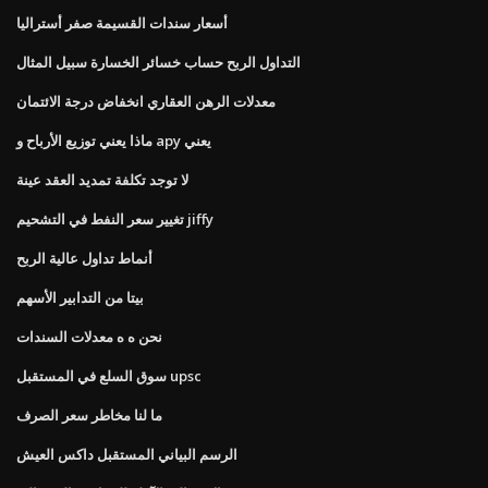
أسعار سندات القسيمة صفر أستراليا
التداول الربح حساب خسائر الخسارة سبيل المثال
معدلات الرهن العقاري انخفاض درجة الائتمان
ماذا يعني توزيع الأرباح و apy يعني
لا توجد تكلفة تمديد العقد عينة
تغيير سعر النفط في التشحيم jiffy
أنماط تداول عالية الربح
بيتا من التدابير الأسهم
نحن ه ه معدلات السندات
سوق السلع في المستقبل upsc
ما لنا مخاطر سعر الصرف
الرسم البياني المستقبل داكس العيش