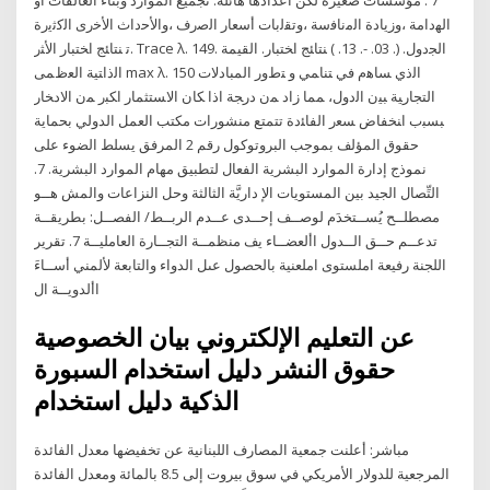
اﻟﮭداﻣﺔ ،وزﯾﺎدة اﻟﻣﻧﺎﻓﺳﺔ ،وﺗﻘﻟﺑﺎت أﺳﻌﺎر اﻟﺻرف ،واﻷﺣداث اﻷﺧرى اﻟﮐﺛﯾرة
ﺗ ﻨﺘﺎﺌﺞ ﺍﺨﺘﺒﺎﺭ ﺍﻷﺜﺭ. Trace λ. 149. ﺍﻟﺠﺩﻭل. (. 03. -. 13. ) ﻨﺘﺎﺌﺞ ﺍﺨﺘﺒﺎﺭ. ﺍﻟﻘﻴﻤﺔ
ﺍﻟﺫﺍﺘﻴﺔ ﺍﻟﻌﻅﻤﻰ max λ. 150 ﺍﻟﺫﻱ ﺴﺎﻫﻡ ﻓﻲ ﺘﻨﺎﻤﻲ ﻭ ﺘﻁﻭﺭ ﺍﻟﻤﺒﺎﺩﻻﺕ
ﺍﻟﺘﺠﺎﺭﻴﺔ ﺒﻴﻥ ﺍﻟﺩﻭل، ﻤﻤﺎ ﺯﺍﺩ ﻤﻥ ﺩﺭﺠﺔ ﺍﺫﺍ ﻜﺎﻥ ﺍﻻﺴﺘﺜﻤﺎﺭ ﺍﻜﺒﺭ ﻤﻥ ﺍﻻﺩﺨﺎﺭ
ﺒﺴﺒﺏ ﺍﻨﺨﻔﺎﺽ ﺴﻌﺭ ﺍﻟﻔﺎﺌﺩﺓ تتمتع منشورات مكتب العمل الدولي بحماية
حقوق المؤلف بموجب البروتوكول رقم 2 المرفق يسلط الضوء على
نموذج إدارة الموارد البشرية الفعال لتطبيق مهام الموارد البشرية. 7.
التِّصال الجيد بين المستويات الإ داريَّة الثالثة وحل النزاعات والمش هــو
مصطلــح يُســتخدَم لوصــف إحــدى عــدم الربــط/ الفصــل: بطريقــة
تدعــم حــق الــدول األعضــاء يف منظمــة التجــارة العامليــة 7. تقرير
اللجنة رفيعة املستوى املعنية بالحصول عىل الدواء والتابعة لألمني أســاءَ
األدويــة ال
عن التعليم الإلكتروني بيان الخصوصية
حقوق النشر دليل استخدام السبورة
الذكية دليل استخدام
مباشر: أعلنت جمعية المصارف اللبنانية عن تخفيضها معدل الفائدة
المرجعية للدولار الأمريكي في سوق بيروت إلى 8.5 بالمائة ومعدل الفائدة