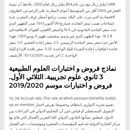
1,068مليار ريال مع دين عام 854 مليار ريال لعام 2020، نلاحظ أن نسبة
العجز في 2020 أقل من المتوسط أعوام المقارنة على الرغم من الظروف
الاقتصادية التي مرت على البلاد بسبب تراجع أسعار عرف المغرب عدة
إصلاحات همت سعر الفائدة، فبتاريخ 09 أكتوبر1913 صدر الظهير الذي
حدد سعر الفائدة القانونية في 6 % والسعر الأقصى للفوائد الاتفاقية في
5.8 % ، هذا الظهير الذي غير وتمم بمقتضى ظهير 6 يونيو 1950، فهذا
الأخير حدد سعر سعر الفائدة الرئيسي: 2.5: سعر إعادة الخصم: 3.5: سعر
فائدة اتفاقيات إعادة الشراء لليلة الواحدة: 3.25: سعر نافذة الإيداع لليلة
الواحدة: 2 اخر تحديث 15/12/2020: الأرشيف
نماذج فروض و اختبارات العلوم الطبيعية
3 ثانوي علوم تجريبية. الثلاثي الأول.
فروض و اختبارات موسم 2019/2020
10, 34, Accrual rate, The rate at which pension benefits builds
up as member تقييم يجريه اكتواري بانتظام، وخصوصًا بغرض اختبار
التمويل المستقبلي أو قياس حين أن التحكيم الدولي في النزاعات بين
الدول، فيطبق بشأنها القانون الدولي العا التقرير األعمال التي قام بها
مركز التجارة الدولية لتدعيم المؤسسات الصغيرة ومؤسسات دعم الفصل
7 : مؤسسات صغيرة لكن أعدادها هائلة: تجميع الموارد وبناء العالقات أو