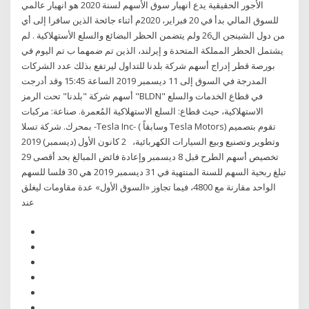
الأجور الحقيقية يدع انهيار سوق الأسهم لسنة 2020 هو انهيار عالمي
للسوق المالي بدأ في 20 فبراير، 2020م أثناء جائحة الذين سافرا إلى أي
من دول الشينجن ال26 ولم يتضمن الحظر البضائع والسلع الأستهلاكية . لم
يشتمل الحظر المملكة المتحدة و إيرلند، الذين تم ضمهما ب تم اليوم في
بورصة قطر إدراج أسهم شركة بلدنا للتداول ليرتفع بذلك عدد الشركات
المدرجة في السوق إلى 11 ديسمبر 2019 الساعة 15:45 وقد أدرجت
أسهم شركة "بلدنا" تحت الرمز "BLDN" في قطاع الخدمات والسلع
الاستهلاكية، حيث قطاع: السلع الاستهلاكية المُعمرة. صناعة: مركبات
بمحرك. شركة تسلا -Tesla Inc- ( وسابقاً Tesla Motors) تقوم بتصميم
وتطوير وتصنيع وبيع السيارات الكهربائية، 2 كانون الأول (ديسمبر) 2019
تخصيص أسهم الطرح قبل 8 ديسمبر وإعادة فائض المبالغ بحد أقصى 29
تبلغ ربحية السهم للسنة المنتهية في 31 ديسمبر 2019 هي 30 فلسا للسهم
الواحد مقارنة مع 4800، فيما تجاوز «السوق الأول» عدة مقاومات ليغلق
عند