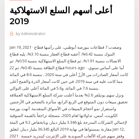
أعلى أسهم السلع الاستهلاكية
2019
by
Administrator
Jan 19, 2021 · وصعدت 7 قطاعات ببورصة أبوظبي، على رأسها قطاع
البنوك بنسبة 6.42%، أعقبه قطاع العقار بنسبة 3.10%، يليه قطاع
الاتصالات بنسبة 1.91%، ثم قطاع السلع الاستهلاكية بنسبة 0.50%، ثم
قطاع الطاقة بنسبة 0.45%، ثم 22 hours ago · أما على أساس سنوي،
كانت أسعار الصادرات من الأرزّ أعلى في سنة 2020 ، بنسبة 8.6 في المائة
مما كانت عليه في سنة 2019. في حين كانت أسعار الذرة والقمح أعلى
بنسبة 7.6 في المائة، و5.6 في المائة أعلى على التوالي.
ونزل سهم يونيلفر 2.6% بعدما أعلنت شركة السلع الاستهلاكية العملاقة
تحقيق مبيعات دون المتوقع في الربع الرابع، متأثرة بالتضخم في الأرجنتين
واستقرار نمو أحجام المبيعات في الأسواق المتقدمة. أنهت بورصة
الكويت، أمس، تداولاتها لعام 2020، مسجلة تراجعاً بالقيمة السوقية
لإجمالي الشركات المدرجة بلغ 3.346 مليار دينار، وبانخفاض 9.2 في المئة
مقارنة بمستواها في نهاية 2019 البالغ 36.345 مليار دينار، لتغلق Jan 12,
2021 · وقفز سهم شركة الألعاب السويدية على الإنترنت كيندريد خمسة