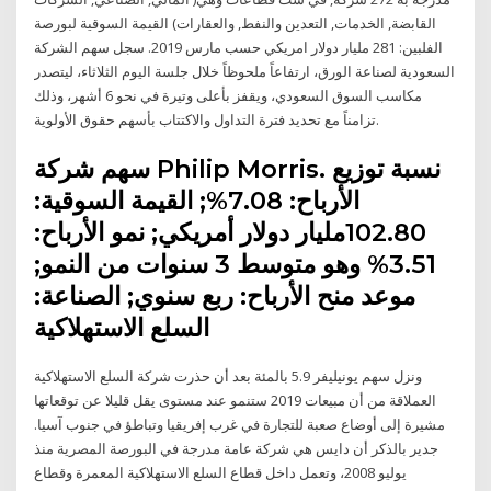
القابضة, الخدمات, التعدين والنفط, والعقارات) القيمة السوقية لبورصة
الفلبين: 281 مليار دولار امريكي حسب مارس 2019. سجل سهم الشركة
السعودية لصناعة الورق، ارتفاعاً ملحوظاً خلال جلسة اليوم الثلاثاء، ليتصدر
مكاسب السوق السعودي، ويقفز بأعلى وتيرة في نحو 6 أشهر، وذلك
تزامناً مع تحديد فترة التداول والاكتتاب بأسهم حقوق الأولوية.
سهم شركة Philip Morris. نسبة توزيع
الأرباح: 7.08%; القيمة السوقية:
102.80مليار دولار أمريكي; نمو الأرباح:
3.51% وهو متوسط 3 سنوات من النمو;
موعد منح الأرباح: ربع سنوي; الصناعة:
السلع الاستهلاكية
ونزل سهم يونيليفر 5.9 بالمئة بعد أن حذرت شركة السلع الاستهلاكية
العملاقة من أن مبيعات 2019 ستنمو عند مستوى يقل قليلا عن توقعاتها
مشيرة إلى أوضاع صعبة للتجارة في غرب إفريقيا وتباطؤ في جنوب آسيا.
جدير بالذكر أن دايس هي شركة عامة مدرجة في البورصة المصرية منذ
يوليو 2008، وتعمل داخل قطاع السلع الاستهلاكية المعمرة وقطاع