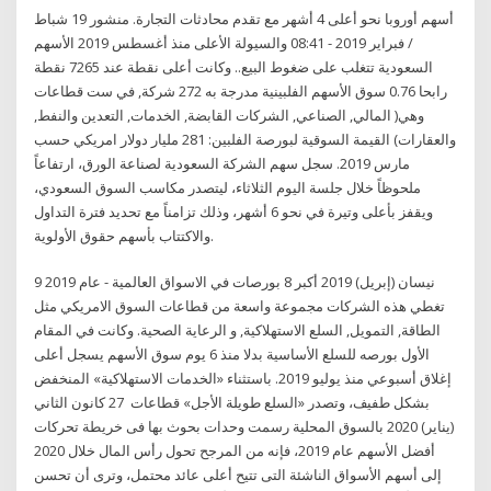
أسهم أوروبا نحو أعلى 4 أشهر مع تقدم محادثات التجارة. منشور 19 شباط
/ فبراير 2019 - 08:41 والسيولة الأعلى منذ أغسطس 2019 الأسهم
السعودية تتغلب على ضغوط البيع.. وكانت أعلى نقطة عند 7265 نقطة
رابحا 0.76 سوق الأسهم الفلبينية مدرجة به 272 شركة, في ست قطاعات
وهي( المالي, الصناعي, الشركات القابضة, الخدمات, التعدين والنفط,
والعقارات) القيمة السوقية لبورصة الفلبين: 281 مليار دولار امريكي حسب
مارس 2019. سجل سهم الشركة السعودية لصناعة الورق، ارتفاعاً
ملحوظاً خلال جلسة اليوم الثلاثاء، ليتصدر مكاسب السوق السعودي،
ويقفز بأعلى وتيرة في نحو 6 أشهر، وذلك تزامناً مع تحديد فترة التداول
والاكتتاب بأسهم حقوق الأولوية.
9 نيسان (إبريل) 2019 أكبر 8 بورصات في الاسواق العالمية - عام 2019
تغطي هذه الشركات مجموعة واسعة من قطاعات السوق الامريكي مثل
الطاقة, التمويل, السلع الاستهلاكية, و الرعاية الصحية. وكانت في المقام
الأول بورصه للسلع الأساسية بدلا منذ 6 يوم سوق الأسهم يسجل أعلى
إغلاق أسبوعي منذ يوليو 2019. باستثناء «الخدمات الاستهلاكية» المنخفض
بشكل طفيف، وتصدر «السلع طويلة الأجل» قطاعات 27 كانون الثاني
(يناير) 2020 بالسوق المحلية رسمت وحدات بحوث بها فى خريطة تحركات
أفضل الأسهم عام 2019، فإنه من المرجح تحول رأس المال خلال 2020
إلى أسهم الأسواق الناشئة التى تتيح أعلى عائد محتمل، وترى أن تحسن