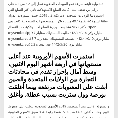
تشغيلية ثابتة. سرعة نمو المبيعات العضوية تصل إلى 2 ٪ من 1 ٪ على
الرغم من ضعف بيئة - كانت السلع الاستهلاكية ثاني أكثر السلع التي
استوردتها الولايات المتحدة الأمريكية في 2019، حيث استوردت الدولة
سلعًا استهلاكية بقيمة 497 مليار دولار، المستحضرات الصيدلانية كانت هي
الأكثر 2‏‏/6‏‏/1442 بعد الهجرة السلع الاستهلاكية حدد القطاع spdr
(nysemkt: xlp) 9.7 مليار دولار. 0.14٪ 12.3٪ طليعة المستهلك ستابلز
(nysemkt: vdc) 3.7 مليار دولار. 0.10٪ 12.4٪ الطليعة المستهلك التقديرية
(nysemkt: vcr) 2.2 مليار دولار 26‏‏/5‏‏/1442 بعد الهجرة
استمرت الأسهم الأوروبية عند أعلى
مستوياتها في أربعة أشهر اليوم الاثنين،
وسط آمال بإحراز تقدم في محادثات
التجارة بين الولايات المتحدة والصين
أبقت على المعنويات مرتفعة بينما أغلقت
بورصة وول ستريت بسبب عطلة. وأغلق
والسيولة الأعلى منذ أغسطس 2019 الأسهم السعودية تتغلب على ضغوط
البيع.. وكانت أعلى نقطة عند 7265 نقطة رابحا 0.76 سوق الأسهم الفلبينية
مدرجة به 272 شركة, في ست قطاعات وهي( المالي, الصناعي, الشركات