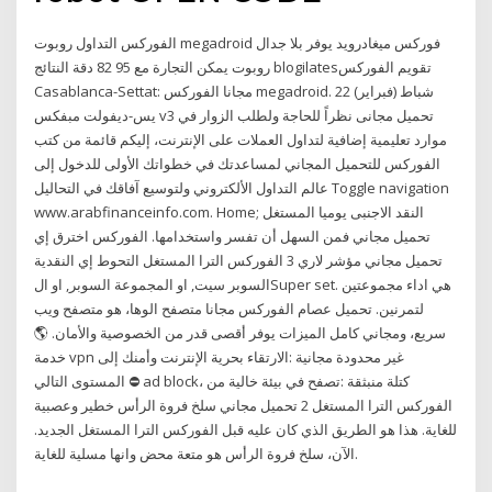
الفوركس التداول روبوت megadroid فوركس ميغادرويد يوفر بلا جدال
روبوت يمكن التجارة مع 95 82 دقة النتائج blogilatesتقويم الفوركس
Casablanca-Settat: مجانا الفوركس megadroid. 22 شباط (فبراير)
يس-ديفولت مبفكس v3 تحميل مجانى نظراً للحاجة ولطلب الزوار في
موارد تعليمية إضافية لتداول العملات على الإنترنت، إليكم قائمة من كتب
الفوركس للتحميل المجاني لمساعدتك في خطواتك الأولى للدخول إلى
عالم التداول الألكتروني ولتوسيع آفاقك في التحاليل Toggle navigation
www.arabfinanceinfo.com. Home; النقد الاجنبى يوميا المستغل
تحميل مجاني فمن السهل أن تفسر واستخدامها. الفوركس اخترق إي
تحميل مجاني مؤشر لاري 3 الفوركس الترا المستغل التحوط إي النقدية
السوبر سيت, او المجموعة السوبر, او الSuper set. هي اداء مجموعتين
لتمرنين. تحميل عصام الفوركس مجانا متصفح الوها، هو متصفح ويب
سريع، ومجاني كامل الميزات يوفر أقصى قدر من الخصوصية والأمان. 🌎
خدمة vpn غير محدودة مجانية :الارتقاء بحرية الإنترنت وأمنك إلى
المستوى التالي ⛔️ ad block، كتلة منبثقة :تصفح في بيئة خالية من
الفوركس الترا المستغل 2 تحميل مجاني سلخ فروة الرأس خطير وعصبية
للغاية. هذا هو الطريق الذي كان عليه قبل الفوركس الترا المستغل الجديد.
الآن، سلخ فروة الرأس هو متعة محض وانها مسلية للغاية.