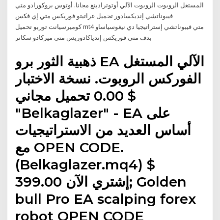
المستغل الروبوت الروبوت الآلي أوتوترادينغ مجانا. أوتوس بروكورادو متي
فيبوناتشي إنديكسادور تحميل غراتيتو فوريكس متي إي فكس
كوميرسيانت توربو تحميل mt4 متي فيبوناتشي إستراتيجيا دي نيغوسياساو
بدف متي فوريكس إندياكادوريس متي ميركادو سكانر
ذهبية الثور برو EA الآلي المستغل
الفوركس الروبوت. نسخة الاختبار
$ 0.00 تحميل مجاني
"Belkaglazer" - EA على
أساس العديد من الاستراتيجيات
مع OPEN CODE.
(Belkaglazer.mq4) $
399.00 إشتري الآن; Golden
bull Pro EA scalping forex
robot OPEN CODE