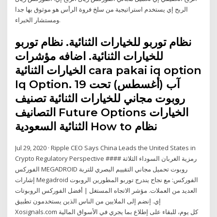
الربح إي يستخدم استراتيجية من سلخ فروة الرأس هو موثوق بها جدا
ومستشار الخبراء.
نظام توربو للخيارات الثنائية. نظام توربو
للخيارات الثنائية. اضافه مؤشرات
الخيارات الثنائية cara pakai iq option
Iq Option. 19 آب (أغسطس) تحت
روبوت مجاني للخيارات الثنائية تصنيف
التصانيف Future Options الخيارات
الثنائية السعودية How to نظام
Jul 29, 2020 · Ripple CEO Says China Leads the United States in
Crypto Regulatory Perspective رمزية الغربان السوداء الثلاثة ####
الفوركس MEGADROID روبوت تحميل مجاني التقييم البصري للتربة
إشارات Megadroid الفوركس: مع نجاح يندرج توربو المطورين الروبوت
العديد من العملات. مؤشر الاتجاه المستغل | أفضل الفوركس الروبوتات
إي. إنضم إلى الملايين من الناس الذين يستخدمون تطبيق
Xosignals.com كل يوم، للبقاء على إطلاع بما يجري في الأسواق المالية