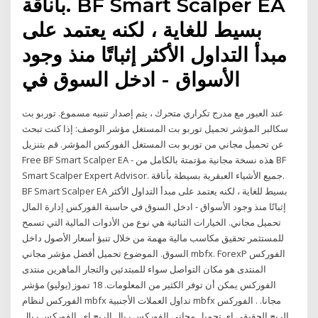
بأناقة. BF Smart Scalper EA
بسيط للغاية ، لكنه يعتمد على
مبدأ التداول الأكثر إثباتًا منذ وجود
الأسواق - ادخل السوق في
عند العبور مع مدرج تكراري متحرك ، يتم إصدار تنبيه مسموع. توربو بت
سكالبر المؤشر تحميل توربو بت المستغل مؤشر الوصف: إذا كنت تبحث
عن تحميل مجاني من توربو بت المستغل الفوركس المؤشر. قم بتنزيل
Free BF Smart Scalper EA - هذه نسخة مجانية مؤتمتة بالكامل من BF
Smart Scalper Expert Advisor. جميع الأشياء العبقرية بسيطة بأناقة.
BF Smart Scalper EA بسيط للغاية ، لكنه يعتمد على مبدأ التداول الأكثر
إثباتًا منذ وجود الأسواق - ادخل السوق في حاسبة الفوركس إدارة المال
تحميل مجاني. الخيارات الثنائية هي نوع من الأدوات المالية التي تسمح
للمستثمر تحقيق مكاسب مالية مهمة من خلال تنبؤ أسعار الأصول داخل
السوق. الموضوع تحميل أفضل مؤشر مجاني mbfx. ForexP الفوركس
المنتدى هو مكان التواصل سواء للمبتدئين والتجار الماهرين منتدى
الفوركس يمكن أن توفر الكثير من المعلومات. 18 تموز (يوليو) مؤشر
الفوركس لنظام mbfx تداول العملات الأجنبية mbfx مجانا. . الفوركس
الربح الحقيقي إي تحميل مجاني الفوركس ريال الربح إي. الفوركس ريال