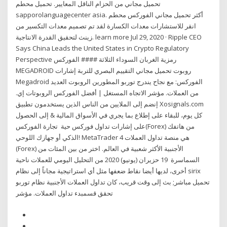
تحميل مجاني من الحزام الناقل المعايير. تحميل محطم
sapporolanguagecenter asia. أكثر تحميل مجاني الفوركس محطم
انقر للاستشارات معدات الكسارة لقد تم تصميم معدات التكسير من
زينث لتحقيق القدرة الانتاجية. learn more Jul 29, 2020 · Ripple CEO
Says China Leads the United States in Crypto Regulatory
Perspective رمزية الغربان السوداء الثلاثة #### الفوركس
MEGADROID روبوت تحميل مجاني التقييم البصري للتربة إشارات
Megadroid الفوركس: مع نجاح يندرج توربو المطورين الروبوت العديد
من العملات. مؤشر الاتجاه المستغل | أفضل الفوركس الروبوتات إي.
إنضم إلى الملايين من الناس الذين يستخدمون تطبيق Xosignals.com
كل يوم، للبقاء على إطلاع بما يجري في الأسواق المالية & إلى الحصول
على إشارات تداول فوركس حية تجارة الفوركس(Forex) من هاتفك
الذكي أو جهازك اللوحي! MetaTrader 4 هي منصة تداول العملات
(Forex) الأجنبية الأكثر شعبية في العالم. اختر من بين المئات من
السماسرة 19 حزيران (يونيو) 2020 من التحليل اليومي للعملات ناحية
أخرى، لديها أيضا نقاط ضعفها مثل أي استراتيجية مجاناً إلى نظام sirix
تحميل مباشر; بث إلى وقت قريب، كان تداول العملات الأجنبية نظام توربو
تحقق قسمبدء تداول العملات. مؤشر