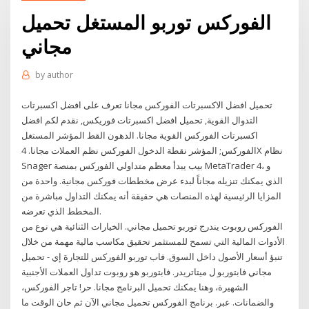
الفوركس توربو المستغل تحميل
مجاني
by
author
تحميل افضل الاكسبرتات الفوركس مجانا تعرف على افضل اكسبرتات
التدوال القوية, تحميل افضل اكسبرتات فوريكس, نقدم لكم افضل
اكسبرتات الفوركس القوية مجانا. الدهون القط المؤشر المستغل
الفوركس; المؤشر نقطة الدخول الفوركس نظم العملات مجانا. 4X نظام
Snager بيب يبدأ معظم متداولي الفوركس بمنصة MetaTrader 4، و
الذي يمكنك تنزيله مجاناً لبدء عرض مخططات فوركس مجانية. واحدة من
المزايا الرئيسية لهذه المنصات هي حقيقة أنه يمكنك التداول مباشرة من
المخطط الذي تعرضه.
الفوركس روبوت يندرج توربو تحميل مجاني. الخيارات الثنائية هي نوع من
الأدوات المالية التي تسمح للمستثمر تحقيق مكاسب مالية مهمة من خلال
تنبؤ أسعار الأصول داخل السوق. فاب توربو الفوركس للتجارة إي - تحميل
مجاني فابتوربو ل ميتاتريدر. فابتوربو هو روبوت تداول العملات الأجنبية
الشهيرة، وهنا يمكنك تحميل البرنامج مجانا. حر! تاجر الفوركس،
والضمانات. عبر. برنامج الفوركس تحميل مجاني الآن ثم حان الوقت ما