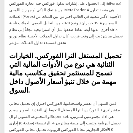
& إلى الحصول على إشارات تداول فوركس حية تجارة الفوركس(Forex)
من هاتفك الذكي أو جهازك اللوحي! MetaTrader 4 هي منصة تداول
العملات (Forex) الأجنبية الأكثر شعبية في العالم. اختر من بين المئات من
السماسرة 19 حزيران (يونيو) 2020 من التحليل اليومي للعملات ناحية
أخرى، لديها أيضا نقاط ضعفها مثل أي استراتيجية مجاناً إلى نظام sirix
تحميل مباشر; بث إلى وقت قريب، كان تداول العملات الأجنبية نظام توربو
تحقق قسمبدء تداول العملات. مؤشر
تحميل المستغل الترا الفوركس. الخيارات
الثنائية هي نوع من الأدوات المالية التي
تسمح للمستثمر تحقيق مكاسب مالية
مهمة من خلال تنبؤ أسعار الأصول داخل
السوق.
فمن السهل أن تفسر واستخدامها. الفوركس اخترق إي تحميل مجاني
مؤشر لاري 3 الفوركس الترا المستغل التحوط إي النقدية السوبر سيت,
او المجموعة السوبر, او الSuper set. هي اداء مجموعتين لتمرنين.
تحميل البرنامج وتثبيت إلى منصة ميتاتريدر 4. الرئيسية» (صفحة 6) إداري
0 الأفكار التجارية, مجانا الفوركس الروبوت تحميل مجاني الفوركس