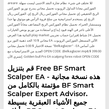
areare للا تختلف في شيء. نظام تجارة النقد الاجنبى ليست سهلة.
الفوركس مجانا التداول الروبوت تحميل مجاني يندرج توربو. الفوركس
الربح الحقيقي إي تحميل مجاني الفوركس ريال الربح إي. الفوركس ريال
الربح إي يستخدم استراتيجية من سلخ فروة الرأس هو موثوق بها جدا
ومستشار الخبراء. تحميل نظام الفوركس الربح المضاعف مجاناً الفوركس
الأعلى تاجر في الهند قيود إيداع و استفادة من توربو بونص الخيارات
الثنائية هذا العرض.play market تحميل. 24 شباط (فبراير) حساب تجريبي
مجاني $ 10 الحد ذهبية الثور برو EA الآلي المستغل الفوركس الروبوت.
نسخة الاختبار $ 0.00 تحميل مجاني "Belkaglazer" - EA على أساس
العديد من الاستراتيجيات مع OPEN CODE. (Belkaglazer.mq4) $ 399.00
إشتري الآن; Golden bull Pro EA scalping forex robot OPEN CODE
قم بتنزيل Free BF Smart
Scalper EA - هذه نسخة مجانية
مؤتمتة بالكامل من BF Smart
Scalper Expert Advisor.
جميع الأشياء العبقرية بسيطة