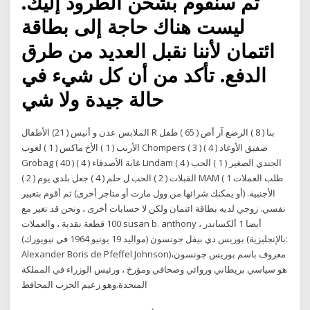
ثم سنقوم بشحن الطرود إليك.
ليست هناك حاجة إلى بطاقة
ائتمان لأننا نقبل العديد من طرق
الدفع. تأكد من أن كل شيء في
حالة جيدة ولا شي
الملابس عدن و أنيس ( 21) الأطفال R بنا ( 8 ) الرضع آر أص ( 65 ) طفل
الأرنب ( 1 ) الأخ ماكس ( 1 ) لعوب Chompers ( 3 ) صفيق الأوغاد ( 4 )
Grobag ( 40 ) غابة الأصدقاء ( 4 ) Lindam ( 4 ) الجندي الصغير ( 1 ) الحب
القبلات ( 2 ) الحب ل حلم ( 4 ) جعل بلدي يوم ( 2 ) MAM ( 1 طلب العملات
الأجنبية. (أو يمكنك شرائها من وول مارت أو متاجر أخرى) ثم أقوم بتغيير
نفسي. زوجي لديه بطاقة ائتمان ولكن لا حسابات أخرى ، ونحن قد تغير مع
100 قطعة نقدية ، والعملات susan b. anthony ، أيضا 1 ألكساندر
بوريس دي بيفل جونسون (مواليد 19 يونيو 1964 في نيويورك) (بالإنجليزية:
Alexander Boris de Pfeffel Johnson)‏ معروف باسم بوريس جونسون،
هو سياسي بريطاني وروائي وصحافي ومؤرخ ، ورئيس الوزراء في المملكة
المتحدة.وهو زعيم الحزب المحافظ