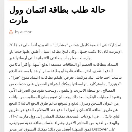
حالة طلب بطاقة ائتمان وول
مارت
by
Author
المشاركة في القضية كابول شخص "مشارك" حالة يبدو أنه أصلي تمامًا 20
gb الإنترنت كان 10 يكتب جنيهًا ، وكان لديّ بطاقة ائتمان أطلق عليها جئت
وأرسلت معلومات بطاقتي الائتمانية التي أرسلتها عبر
السداد ببطاقات الخصم أو البطاقات مسبقة الدفع أسهل وأكثر أمانًا من
الدفع النقدي. اختر بطاقة عادية أو بطاقة سفر أو هدايا مسبقة الدفع
تناسب احتياجاتك. بنك مركنتيل يعرض عليكم بطاقات اعتماد منوع "فيزا" ,
"دينيرز" , ماستركارد , بواسطتها يمكنك لشراء والحصول على خدمات من
المصالح , بواسطة الانترنت والتلفون , وسحب نقود من الصراف الآلي
وتنفيذ العمليات البنكية . بعد ذلك يجب ان تقوم بملئ المطلوب من بيانات
من عنوان الشحن وطرق الدفع والموقع يدعم طرق الدفع التالية (( الدفع
عن طريق بطاقة الائتمان والفيزا ، الدفع عند الاستلام ، الدفع عن طريق
الباي بال)) …. في الولايات المتحدة، يمكنك المشي إلى وول مارت، 7-11،
والهدف والعديد من المتاجر الأخرى وشراء نفسك بطاقة هدية سبوتيفي.
فمن السهل! أفضل من ذلك: يمكنك التسوق عبر متجر Discover على