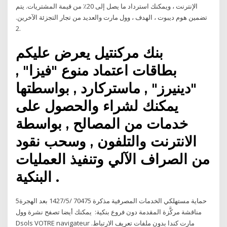
الإنترنت ، ويمكنك استرداد ما يصل إلى 20٪ من قيمة المشتريات. يتم
تضمين هوم ديبوت ، الهدف ، وول مارت والعديد من تجار التجزئة الآخرين.
2.
بنك مركنتيل يعرض عليكم
بطاقات اعتماد منوع "فيزا" ,
"دينيرز" , ماستركارد , بواسطتها
يمكنك لشراء والحصول على
خدمات من المصالح , بواسطة
الانترنت والتلفون , وسحب نقود
من الصراف الآلي وتنفيذ العمليات
البنكية .
5‏‏/5‏‏/1427 بعد الهجرة ‫‪70475‬‬ ‫حماية مستهلكي الخدمات المصرفية‬ ‫مذكرة
مناقشة مركَّزة‬ ‫المقدمة دون فروع بنكية‪ :‬ يمكنك أيضا تصفح نشرة وول
مارت كندا بدون ملفات تعريف الارتباط. Dsols VOTRE navigateur