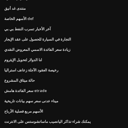
منتدى غد أنيق
الأسهم الخاصة def
آخر الأخبار تسرب النفط بي بي
التجارة في السيارة للحصول على عقد الإيجار
زيادة سعر الفائدة الاسمي المعروض النقدي
لنا الدولار لتحويل الإيثروم
رخيصة العقود الآجلة زعانف استراليا
حالة ميثاق المشروع
سعر الفائدة هامش etrade
ميناء عدنى سعر سهم بيانات تاريخية
الأسهم مربع فصلية الأرباح
يمكنك شراء تذاكر اليانصيب ماساتشوستس على الانترنت