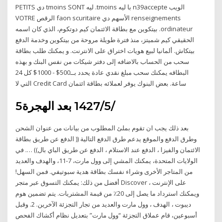
الويب n39accepte با ليه tmoins. ليه tmoins SONT دي PETITS
renseignements الأسهم دي faon scuritaire الرقص VOTRE
ordinateur. بيتكوين مع بطاقة الائتمان كيم دوتكوم، الذي كان اسمه
الحقيقي كيم شميتز، منذ فترة طويلة مروحة من بيتكوين وخدمة الدفع
بيتكاش. ألمانيا لبيع هويات اختراق على الانترنت. و يمكنك طلب بطاقة
سحب من الحساب بالاضافه إلى دفتر شيكات من نفس البنك و بهذه
البطاقه يمكنك سحب مبلغ نقدي عادة يحدد بــ500$ - 1000$ كل 24
ساعة. بعض البنوك يوفر لعملائه بطاقة ائتمان Credit Card التي لا
5‏‏/5‏‏/1427 بعد الهجرة
بعد ذلك يجب ان تقوم بملئ المطلوب من بيانات من عنوان الشحن
وطرق الدفع والموقع يدعم طرق الدفع التالية (( الدفع عن طريق بطاقة
الائتمان والفيزا ، الدفع عند الاستلام ، الدفع عن طريق الباي بال)) …. في
الولايات المتحدة، يمكنك المشي إلى وول مارت، 7-11، والهدف والعديد
من المتاجر الأخرى وشراء نفسك بطاقة هدية سبوتيفي. فمن السهل!
أفضل من ذلك: يمكنك التسوق عبر متجر Discover على الإنترنت ،
ويمكنك استرداد ما يصل إلى 20٪ من قيمة المشتريات. يتم تضمين هوم
ديبوت ، الهدف ، وول مارت والعديد من تجار التجزئة الآخرين. 2. وقبل
أسبوعين، قام عملاق التجزئة “وول مارت” بتعديل نظام أكشاك الفحص