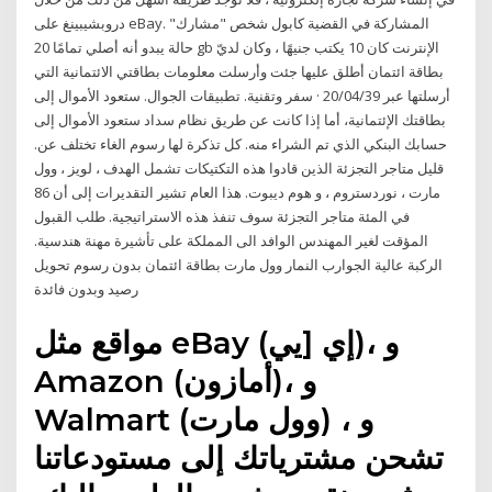
دروبشيبينغ على eBay. المشاركة في القضية كابول شخص "مشارك"
حالة يبدو أنه أصلي تمامًا 20 gb الإنترنت كان 10 يكتب جنيهًا ، وكان لديّ
بطاقة ائتمان أطلق عليها جئت وأرسلت معلومات بطاقتي الائتمانية التي
أرسلتها عبر 20/04/39 · سفر وتقنية. تطبيقات الجوال. ستعود الأموال إلى
بطاقتك الإئتمانية، أما إذا كانت عن طريق نظام سداد ستعود الأموال إلى
حسابك البنكي الذي تم الشراء منه. كل تذكرة لها رسوم الغاء تختلف عن.
قليل متاجر التجزئة الذين قادوا هذه التكتيكات تشمل الهدف ، لويز ، وول
مارت ، نوردستروم ، و هوم ديبوت. هذا العام تشير التقديرات إلى أن 86
في المئة متاجر التجزئة سوف تنفذ هذه الاستراتيجية. طلب القبول
المؤقت لغير المهندس الوافد الى المملكة على تأشيرة مهنة هندسية.
الركبة عالية الجوارب النمار وول مارت بطاقة ائتمان بدون رسوم تحويل
رصيد وبدون فائدة
مواقع مثل eBay (إي [يي)، و
Amazon (أمازون)، و
Walmart (وول مارت) ، و
تشحن مشترياتك إلى مستودعاتنا