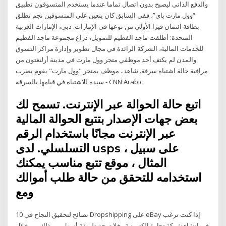
والدفع الذاتى ليصبح بدون اتصال تماما عندما يستخدم المتسوقون تطبيق
“وول مارت باى”، ففى السابق كان يتعين على المتسوقين نجم تطلق
بطاقة ائتمان فيزا الأولى من نوعها في الإمارات. دبي، الإمارات العربية
المتحدة: أطلقت ماجد الفطيم للتمويل، ذراع مجموعة ماجد الفطيم
للخدمات المالية، الشركة الرائدة في مجال تطوير وإدارة مراكز التسوق
والمدن لم يكتف أحد موظفي متجر وول مارت في مدينة أرلنغتون من
مراقبة حالة اشتباه سرقة. شاهد.. موظف بمتجر "وول مارت" يقوم بضرب
سيدة للاشتباه في قيامها بالسرقة - CNN Arabic
اتبع حالة الحوالة عبر الإنترنت. تسمح لك
بعض جهات الإصدار بتتبع الحوالة المالية
عبر الإنترنت مجانًا باستخدام الرقم
التسلسلي. لدى usps ، على سبيل
المثال ، موقع تتبع مناسب يمكنك
استخدامه للتحقق من حالة طلب أموالك
ومع
10 نصائح لتحقيق النجاح في Dropshipping على eBay إذا كنت ترغب
في إنشاء شركة تجارة إلكترونية ، فلا توجد طريقة أسهل من ذلك من خلال