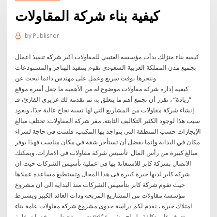
كيفية بناء شركة المقاولات
by
Publisher
كيفية بناء منزلك بدأت مؤسسة العتيبي للمقاولات اكبر شركة تنفيذ اعمال
بجميع مدن المملكة العربية السعودي نقوم بتنفيذ الهناجر والمستودعات
وننجزها بوقت سريع وعمل على مهندس دائما نبحث عن
كيفية إدارة شركة مقاولات موضوع له من الأهمية ما جعل أسرة موقع
“زيادة” ، تقرر أن تجمع أهم ما يتعلق به ثم تقدمه لك عزيزي القارئ، فـ
إنشاء شركة مقاولات من المشاريع التي لها نسبة نجاح عالية جدًا، ويعود
سبب هذا لوجود الكثير التكاليف الثابتة. مقر شركة المقاولات: تختلف مبالغ
الإيجارات حسب المنطقة التي يتواجد بها المكتب، فلست في حاجة لشراء
مكان في البداية وإنما يفضل أن تستأجر شقة في مكان مناسب فهذا يوفر
مبالغ كبيرة من رأس المال. تأسيس شركة مقاولات في الامارات. ويمكنك
الاتصال بشركة كابر للاستعانة بها فى عملية تأسيس الشركات حيث ان
شركة كابر لديها خبرة كبيرة فى هذا المجال وتستطيع مساعده عملاها
حيث تقوم شركة كابر بتأسيس الشركات منذ البداية الى ان مشروع
مؤسسة مقاولات من المشاريع المربحه وذات العائد الكبير ويشترط
امتلاك خبرة ، نقدم لكم دراسة جدوى مشروع شركة مقاولات عامة بناء
تعمير وتشطيب وخدمات عامة pdf تعرف على تكلفة وارباح مشروع