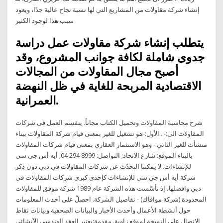
إنشاء شركة مقاولات من المشاريع التي لها نسبة نجاح عالية جدًا، ويعود
سبب هذا لوجود الكثير
يتطلب إنشاء شركة مقاولات عمل دراسة
جدوى شاملة لكافة جوانب المشروع، وقد
أصبح مجال المقاولات من المجالات
الاقتصادية المربحة للغاية في ظل النهضة
العمرانية.
شرح محاسبة المقاولات وتحميل الكتاب مجاناً. ينقسم العمل فى شركات
المقاولات الى:- . الأول:-هو تشغيل للغير بمعنى قيام شركة المقاولات ببناء
منشأت للغير الثاني:- وهو الاستثمار العقاري بمعنى قيام شركات المقاولات
بالبناء الموقع: شارع الاتحاد; التواصل: 8999 294 04; أيه أس جي سي
للإنشاءات. لا يمكننا التحدّث عن شركات المقاولات في دبي دون ذِكر
شركة أيه أس جي سي للإنشاءات كإحدى كبرى شركات المقاولات في
دبي وافضلها، إذ تأسّست هذه الشركة عام 1989 شركة موفق للمقاولات
المحدودة (شركة موافاك) - تفاصيل الشركة. احصلْ على أحدث المعلومات
حول أنشطة الأعمال وأحدث الأخبار والبيانات الصحفية وبيانات نقاط
الاتصال على النسخة لموقع زاوية. مقدمة:يعتبر العقد الهندسى الآنشائى