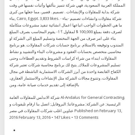
المملكة العربية السعودية، فهي شركة تتميز بتألقها وأثبات نفسها في وقت
قصير، مما جعلها من كبرى ‎شركة بداية للمقاولات والإنشاءات . تصميم .
بناء‎, Cairo, Egypt. 3,833 likes. ‎شركة مقاولات وانشاءات تصميم -بناء -
اعمال انشائية تنفيذ مشروعات متكاملة‎ ما هي الخطوات الواجب اتباعها
لصرف دفعة بمبلغ 100,000 $ لمقاول ؟ 1- يقوم المحاسب بصرف المبلغ
بناء على امر صرف من الجهة المختصة وتسليم المبلغ الى الشركة او
المندوب وتوقيعه بالاستلام. برنامج حسابات شركات المقاولات. هو برنامج
محاسبى متخصص بحسابات العقود و مشروعات البناء والتشييد و نشاط
المقاولات ابتداء من شراء كراسات الشروط وتقديم العطاءات وحتى
تسليم المشروعات للملاك, يتيح لك برنامج محاسبة شركات تعتبر شركة
الكفاح القابضة واحدة من أبرز الشركات الاستثمارية الناشطة في مجال
المقاولات، وتتنوع مجالات الشركة مثل الإنشاءات والاستثمار العقاري،
بالإضافة إلى تقديم خدمات صيانة عامة، ومن
شركة الاندلس للمقاولات العامة Al-Andalus for General Contracting.
الرئيسية; عن الشركة; مشروعاتنا; البروفايل; اتصل بنا ارقام تليفونات و
عناوين اغلب شركات المقاولات في مصر Published on February 13,
2016 February 13, 2016 • 147 Likes • 13 Comments