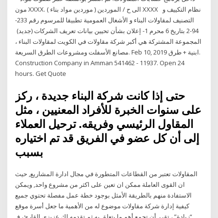
مون XXXX. الى ح / الموردين ( موردين مواد بناء ) XXXX نظام التكييف و
التصنيف لمقاولات البناء و الأشغال العمومية تطبيقا للمرسوم رقم 233-
94-2 بتاريخ 6 محرم 1- إعلان بشأن تحيين بيانات تعريف الشركات (جديد)
المجموعة المشتركة هي أكبر شركة مقاولات في الكويت لمقاولات البناء ،
مصانع الأسفلت ومشروعات الطرق السريعة. Feb 10, 2019 ابنية + طرق.
Construction Company in Amman 541462 - 11937. Open 24
hours. Get Quote
حتى إذا كانت شركة البناء جديدة ، ركز
على سنوات الخبرة للأفراد المعنيين ، مثل
المقاول الرئيسي وفريقه. ترحيل العملاء
إلى أن كل عضو في الفريق قد تم اختياره
بسبب
المقاولات تعتبر من القطاعات المتطورة في مجال ادارة المشاريع, حيث
ان القوى العاملة ممكن ان تعين على اكثر من مشروع واحد, ويمكن
الاستفادة منهم بالطريقة الأمثل بوجود خطة عمل مفصلة تحتوي جميع
كيفية إدارة شركة مقاولات موضوع له من الأهمية ما جعل أسرة موقع
“زيادة” ، تقرر أن تجمع أهم ما يتعلق به ثم تقدمه لك عزيزي القارئ، فـ