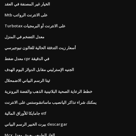
الخيار غير المصنفة في العقد
Mtb على الانترنت الرواتب
Turbotax على الانترنت أو البرمجيات
معدل التضخم في المنزل
أسعار زيت التدفئة الحالية للغالون نيوجيرسي
معدل ضغط cpr في الدقيقة
الجنيه الإسترليني مقابل الدولار اليوم الهدف
ثيتا الرسم البياني الاضمحلال
خطط الرعاية الصحية البلاتينية الذهب والفضة البرونزية
يمكنك شراء تذاكر اليانصيب ماساتشوستس على الانترنت
جامايكا للأوراق المالية etf
بيرت الخبير الرسم البياني descargar
Mcx الغاز الطبيعي يعيش معدل