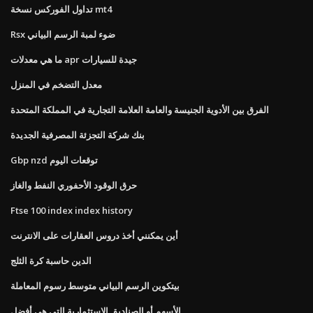
تداول الفوركس نسخة mt4
Rsx ضوء لمبة الرسم البياني
ما هي معدلات apr جيدة للسيارات
معدل التضخم في المنزل
الفرق بين الأدوية الجنيسة والعامة العلامة التجارية في المملكة المتحدة
بنك شركة التجزئة المصرفية الجديدة
Gbp nzd توقعات اليوم
حرق الوقود الأحفوري النفط والغاز
Ftse 100 index index history
أين يمكنني أخذ دروس العقارات على الانترنت
الدين حاسبة كرة الثلج
بيتكوين الرسم البياني متوسط ​​رسوم المعاملة
الأسهم أو الصناديق الاستثمارية التي هي أفضل