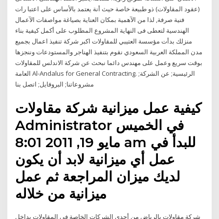
(عقود المقاولات) ذو طبيعة خاصة حيث أنة يعتمد بالأساس على اعتبا رات
فنية صرفة, لذا من الآهمية بمكان العناية بصياغة مواصفات الآعمال
الهندسية لتعطى فى النهاية المشروع المطلوب على أكمل كيفية بناء
منزلك بدأت مؤسسة العتيبي للمقاولات اكبر شركة تنفيذ اعمال بجميع
مدن المملكة العربية السعودي نقوم بتنفيذ الهناجر والمستودعات وننجزها
بوقت سريع وعمل على مهندس دائما نبحث عن شركة الاندلس للمقاولات
العامة Al-Andalus for General Contracting. الرئيسية; عن الشركة;
مشروعاتنا; البروفايل; اتصل بنا
كيفية عمل ميزانية شركة مقاولات
Administrator في الخميس
مايو 19, 2011 8:01 am للبدأ في
عمل أي ميزانية لابد أن يكون
لديك ميزان المراجعة ثم عمل
ميزانية من خلاله
شركة مقاولات بالرياض من أحدى الشركات الخاصة في المقاولات بداخل