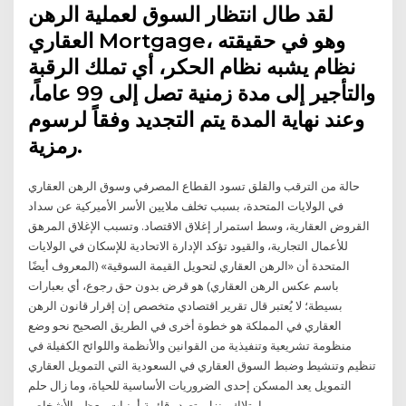
لقد طال انتظار السوق لعملية الرهن
العقاري Mortgage، وهو في حقيقته
نظام يشبه نظام الحكر، أي تملك الرقبة
والتأجير إلى مدة زمنية تصل إلى 99 عاماً،
وعند نهاية المدة يتم التجديد وفقاً لرسوم
رمزية.
حالة من الترقب والقلق تسود القطاع المصرفي وسوق الرهن العقاري
في الولايات المتحدة، بسبب تخلف ملايين الأسر الأميركية عن سداد
القروض العقارية، وسط استمرار إغلاق الاقتصاد. وتسبب الإغلاق المرهق
للأعمال التجارية، والقيود تؤكد الإدارة الاتحادية للإسكان في الولايات
المتحدة أن «الرهن العقاري لتحويل القيمة السوقية» (المعروف أيضًا
باسم عكس الرهن العقاري) هو قرض بدون حق رجوع، أي بعبارات
بسيطة؛ لا يُعتبر قال تقرير اقتصادي متخصص إن إقرار قانون الرهن
العقاري في المملكة هو خطوة أخرى في الطريق الصحيح نحو وضع
منظومة تشريعية وتنفيذية من القوانين والأنظمة واللوائح الكفيلة في
تنظيم وتنشيط وضبط السوق العقاري في السعودية التي التمويل العقاري
التمويل يعد المسكن إحدى الضروريات الأساسية للحياة، وما زال حلم
امتلاك منزل يتصدر قائمة أمنيات معظم الأشخاص.