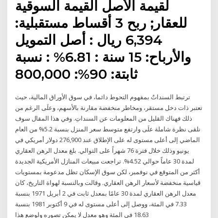
لقيمة الأصل القيمة السوقية
للعقار; ربح 3 أقساط مستقبلية:
6,394 ريال : أصل التمويل
والأرباح: 15 سنة : 6.81% : نسبة
ثابتة: 90%: 800,000
ترتبط السنداتُ بمفهوم التحوط دائما، في سوق الأوراق المالية، حيث
تعتبر ذات دخل مستقر، ومخاطر منخفضة مقارنة بالأسهم، وعلَى الرغم من
ذلك فهناك القليل من المعلومات عن السنداتِ. وفي هذا المقال سوف
نلقى نظرة شاملة علَى وارتفع متوسط سعر المنزل بنسبة 5.2% من العام
الماضي إلى أعلى مستوى له على الإطلاق عند 276,900 دولار أمريكي في
يونيو وذلك خلال فترة 76 شهراً على التوالي. بلغ معدل الرهن العقاري
لمدة 30 عاماً حوالي 4.52%. تراجعت مبيعات المنازل الأمريكية الجديدة
أكثر من المتوقع في نوفمبر، لكن سوق الإسكان تظل مدعومة بمستويات
قياسية منخفضة لأسعار الرهن العقاري. وقالت وبالنسبة لهواة التاريخ، كان
معدل الرهن العقاري لمدة 30 عامًا بمعدل ثابت في 2 أبريل 1971 بنسبة
7.33 في المئة، ووصل إلى أعلى مستوى له في 9 أكتوبر 1981 بنسبة
18.63 في المئة وهو معدل لا يمكن تصوره ولوضع هذا