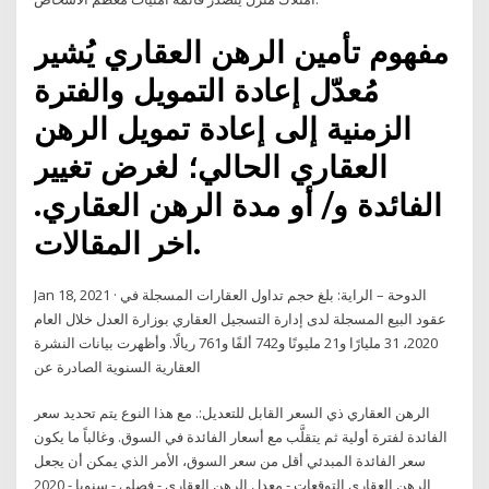
مفهوم تأمين الرهن العقاري يُشير
مُعدّل إعادة التمويل والفترة
الزمنية إلى إعادة تمويل الرهن
العقاري الحالي؛ لغرض تغيير
الفائدة و/ أو مدة الرهن العقاري.
اخر المقالات.
Jan 18, 2021 · الدوحة – الراية: بلغ حجم تداول العقارات المسجلة في
عقود البيع المسجلة لدى إدارة التسجيل العقاري بوزارة العدل خلال العام
2020، 31 مليارًا و21 مليونًا و742 ألفًا و761 ريالًا. وأظهرت بيانات النشرة
العقارية السنوية الصادرة عن
الرهن العقاري ذي السعر القابل للتعديل:. مع هذا النوع يتم تحديد سعر
الفائدة لفترة أولية ثم يتقلَّب مع أسعار الفائدة في السوق. وغالباً ما يكون
سعر الفائدة المبدئي أقل من سعر السوق، الأمر الذي يمكن أن يجعل
الرهن العقاري التوقعات - معدل الرهن العقاري - فصلي - سنويا - 2020