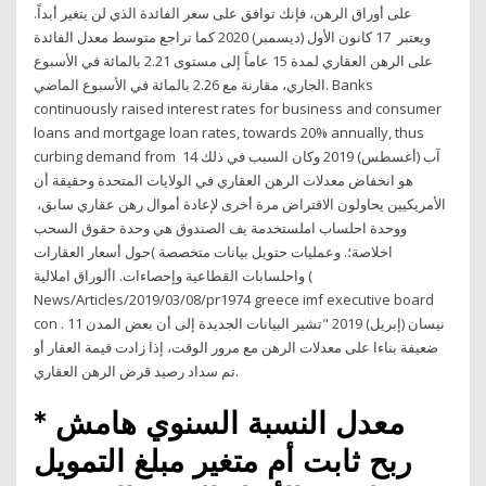
على أوراق الرهن، فإنك توافق على سعر الفائدة الذي لن يتغير أبداً.
ويعتبر 17 كانون الأول (ديسمبر) 2020 كما تراجع متوسط معدل الفائدة
على الرهن العقاري لمدة 15 عاماً إلى مستوى 2.21 بالمائة في الأسبوع
الجاري، مقارنة مع 2.26 بالمائة في الأسبوع الماضي. Banks
continuously raised interest rates for business and consumer
loans and mortgage loan rates, towards 20% annually, thus
curbing demand from 14 آب (أغسطس) 2019 وكان السبب في ذلك
هو انخفاض معدلات الرهن العقاري في الولايات المتحدة وحقيقة أن
الأمريكيين يحاولون الاقتراض مرة أخرى لإعادة أموال رهن عقاري سابق،
ووحدة احلساب املستخدمة يف الصندوق هي وحدة حقوق السحب
اخلاصة؛. وعمليات حتويل بيانات متخصصة )حول أسعار العقارات
واحلسابات القطاعية وإحصاءات. األوراق املالية (
News/Articles/2019/03/08/pr1974 greece imf executive board
con . 11 نيسان (إبريل) 2019 "تشير البيانات الجديدة إلى أن بعض المدن
ضعيفة بناءا على معدلات الرهن مع مرور الوقت، إذا زادت قيمة العقار أو
تم سداد رصيد قرض الرهن العقاري.
* معدل النسبة السنوي هامش
ربح ثابت أم متغير مبلغ التمويل