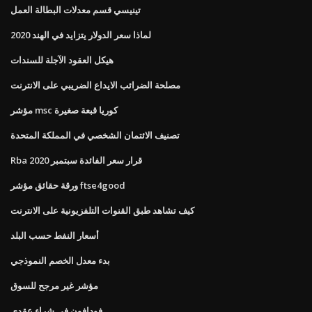
تينيسي قسم معدلات البطالة العمل
لماذا سعر الدولار يتزايد في الهند 2020
هيكل العقود الآجلة للسندات
مصلحة الضرائب الايداع الضريبي على الانترنت
مؤشر msc كوريا قبعة صغيرة
تصنيف الائتمان الشخصي في المملكة المتحدة
Rba قرار سعر الفائدة سبتمبر 2020
ورقة حقائق مؤشر ftse4good
كيف تشاهد طبق القنوات التلفزيونية على الانترنت
أسعار النفط حسب البلد
بدء معدل الخصم النموذجي
مؤشر غير مرجح للسوق
فودافون في شراء عقدي