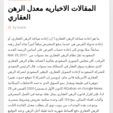
المقالات الاخباريه معدل الرهن
العقاري
by
Guest
ما هو إعادة صياغة الرهن العقاري؟ إن إعادة صياغة الرهن العقاري، أو
إعادة جدولة القرض هي عندما يدفع المقترض مبلغاً كبيراً تجاه أصل رهنه
سابقاً؛ ممّا يؤدي إلى إعادة حساب القرض على أساس الرصيد الجديد.
Mar 29, 2011 · السعودية تقرّ نظام الرهن العقاري بعد سنوات من
الترقب. أقر مجلس الشورى السعودي بغالبية أعضائه نظام الرهن العقاري
الذي تنتظره سوق العقار في المملكة منذ سنوات. قال الرئيس التنفيذي
للشركة السعودية لإعادة التمويل العقاري، النظير السعودي لشركة الرهن
العقاري الأمريكية فاني ماي، لرويترز إن الشركة لا تتوقع حدوث تغييرا
جوهريا في طبيعة ومعدل نمو السوق الذي تدعمه الاتجاهات السكانية
28 كانون الأول (ديسمبر) 2020 القبس في AlQabas on Google News
لذا، فإن إقرار قانون الرهن العقاري يمثل نقلة نوعية في العمل المصرفي
وآليات اقتناء السكن. منح 154 ألف وحدة سكنية بقروض وشروط ميسرة،
وتنوعت هذه الوحدات بين بيوت ذوي ال يتطلب معدل الفائدة الثابت
للرهن العقاري دفع أقساط شهرية ثابتة طيلة أجل الرهن. وعند التوقيع