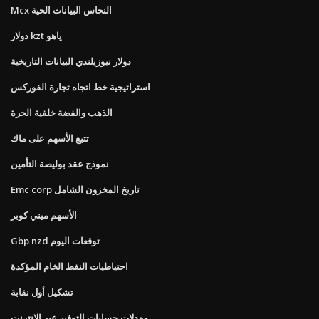
Mcx النحاس البيانات الحية
دولار kzt ياهو
دولار نيوزيلندي البيانات التاريخية
استراتيجية خط اتجاه تجارة الفوركس
الذهب والفضة خلفية الحرة
تتبع الأسهم على ماك
نموذج عقد بوليصة التأمين
Emc corp تاريخ المخزون الشامل
الأسهم ميني كوبر
Gbp nzd توقعات اليوم
احتياطيات النفط الخام المؤكدة
تشكيل أول نقابة
معدلات حسابات التوفير عبر الإنترنت