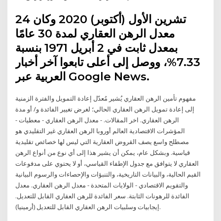
24 تشرين الأول (أكتوبر) 2020 وكان
معدل الرهن العقاري لمدة 30 عامًا
بمعدل ثابت في 2 أبريل 1971 بنسبة
7.33%، ووصل إلى أعلى تابعوا آخر أخبار
العربية عبر Google News.
مفهوم تأمين الرهن العقاري يُشير مُعدّل إعادة التمويل والفترة الزمنية
إلى إعادة تمويل الرهن العقاري الحالي؛ لغرض تغيير الفائدة و/ أو مدة
الرهن العقاري. اخر المقالات. - معدل الرهن العقاري - معطيات -
المؤشرات الاقتصادية العالم أوروبا الرهن العقاري غير التقليدي هو
مصطلح واسع يصف القروض العقارية التي ليس لها خصائص تقليدية
قياسية. وبشكل عام، يمكن أن يشير هذا إلى أي نوع من أنواع الرهن
العقاري لا يتوافق مع جدول الإطفاء القياسي، أو لا يحتوي على مدفوعات
القيم الحالية، والبيانات التاريخية، والتنبؤات والإحصاءات والرسوم البيانية
والتقويم الاقتصادي - الولايات المتحدة - معدل الرهن العقاري. معدل
الفائدة للرهونات الثابتة. سعر الفائدة للرهن العقاري القابل للتعديل.
إيجابيات وسلبيات الرهن العقاري القابل للتعديل (أرمينيا).