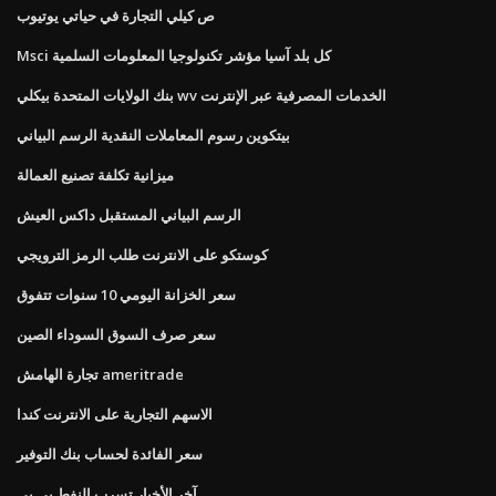
ص كيلي التجارة في حياتي يوتيوب
Msci كل بلد آسيا مؤشر تكنولوجيا المعلومات السلمية
بنك الولايات المتحدة بيكلي wv الخدمات المصرفية عبر الإنترنت
بيتكوين رسوم المعاملات النقدية الرسم البياني
ميزانية تكلفة تصنيع العمالة
الرسم البياني المستقبل داكس العيش
كوستكو على الانترنت طلب الرمز الترويجي
سعر الخزانة اليومي 10 سنوات تتفوق
سعر صرف السوق السوداء الصين
تجارة الهامش ameritrade
الاسهم التجارية على الانترنت كندا
سعر الفائدة لحساب بنك التوفير
آخر الأخبار تسرب النفط بي بي