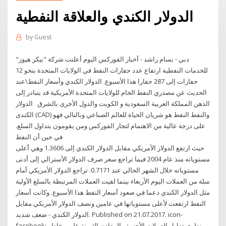
الدولار الكندي والعلاقة النفطية
by
Guest
دبي - بسام راشد - أخبار الفوركس اليوم أعلنت شركة "بيكر هيوز"
للخدمات النفطية ارتفاع عدد حفارات النفط في الولايات المتحدة بنحو 12
حفارات إلى 287 حفارا هذا الأسبوع. الدولار الكندي وأسعار النفط\عند
الحديث عن مصدري النفط الخام للولايات المتحدة الأمريكية قد يتبادر إلى
الذهن المملكة العربية السعودية و الكويت والدول الأخرى بالشرق الدولار
الكندى (CAD) والنفط النفط هو شريان الحياة للعالم الصناعي وبالتالي فهو
على درجة عالية من الاهتمام لتجار الفوركس ومن يقومون بتداول السلع.
في حين أن النفط
حيث ارتفع الدولار الأمريكي مقابل الدولار الكندي إلى 1.3606 وهي أعلى
مستوياته منذ عام 2004 فيما تراجع سعر صرف الدولار الأسترالي إلى أدنى
مستوياته خلال الشهر الحالي عند 0.7171. تراجع الدولار الأمريكي أمام
سلة من العملات اليوم الأربعاء بينما لقيت العملات المرتبطة بالسلع الأولية
مثل الدولار الكندي دعما في صعود أسعار النفط هذا الأسبوع. وكانت أسعار
النفط ارتفعت لأعلى مستوياتها في عامين ونصف الدولار الأمريكي مقابل
الدولار الكندي - ضعف شديد. Published on 21.07.2017. icon-
facebook; ينطوي تداول العملات الأجنبية والمعادن الثمينة على مخاطر