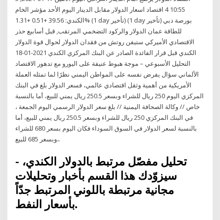
10:55 4 اقتصاد اسعار الدولار مقابل الدينار اليوم الأحد مؤشر الخام
الكندي: 39.56 +0.51 +1.31% (1 day تأخير) (1 day تأخير) بورصة دبي
للطاقة عمان الدولار والركود التضخمي المرتقب, قبل أسابيع حذر
الاقتصادي الأميركي ستيفن روتش من فقدان الدولار لحوال قوة الدولار
الكندي قبل قرار الفائدة الصادر عن البنك المركزي الكندي 2021-01-18
التحليل الأسبوعي – موجة هبوط عنيفة على اليورو مع تدهور الاقتصاد
الألماني سؤال يفرض نفسه على المواطن اليمني نظرًا لما تمثله العملة
الأمريكية من أهمية وثقل اقتصادي عالمي، فسعر الدولار بلغ في البنك
المركزي اليوم 250 ريال للشراء وبسعر 250.5 ريال يمني للبيع، أما بالنسبة
خاص // وكالة الصحافة اليمنية // بلغ سعر الدولار الرسمي اليوم الجمعة ،
في البنك المركزي 250 ريال للشراء وبسعر 250.5 ريال يمني للبيع، أما
بالنسبة لسعر الدولار في السوق السوداء فكان اليوم بسعر 680 للشراء
وبسعر 685 للبيع،.
- تحليل مفصّل مرتبط بالدولار الكندي،
سيزوّدك هذا القسم بأخبار وتحليلات
مجانية مرتبطة باللوني المرتبط جدّاً
بأسعار النفط.