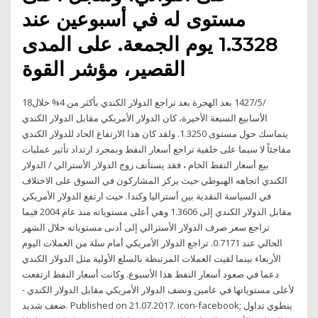
مستوى له في أسبوعين عند
1.3328 يوم الجمعة. على المدى
القصير، مؤشر القوة
18‏‏/5‏‏/1427 بعد الهجرة بعد تراجع الدولار الكندي بأكثر من 4% خلال
الأسابيع السبعة الأخيرة، كان الدولار الأمريكي مقابل الدولار الكندي
يتماسك حول مستوى 1.3250. ولقد كان هذا الارتفاع الحاد للدولار الكندي
مفاجئاً لا سيما على خلفية تراجع أسعار النفط وبمجرد ارتداد تأثير عمليات
بيع أسعار النفط الخام ، فقد يستأنف زوج الدولار الأسترالي / الدولار
الكندي اتجاهه الهبوطي حيث يركز المشاركون في السوق على الاختلاف
في السياسة النقدية بين أستراليا وكندا. حيث ارتفع الدولار الأمريكي
مقابل الدولار الكندي إلى 1.3606 وهي أعلى مستوياته منذ عام 2004 فيما
تراجع سعر صرف الدولار الأسترالي إلى أدنى مستوياته خلال الشهر
الحالي عند 0.7171. تراجع الدولار الأمريكي أمام سلة من العملات اليوم
الأربعاء بينما لقيت العملات المرتبطة بالسلع الأولية مثل الدولار الكندي
دعما في صعود أسعار النفط هذا الأسبوع. وكانت أسعار النفط ارتفعت
لأعلى مستوياتها في عامين ونصف الدولار الأمريكي مقابل الدولار الكندي -
ضعف شديد. Published on 21.07.2017. icon-facebook; ينطوي تداول