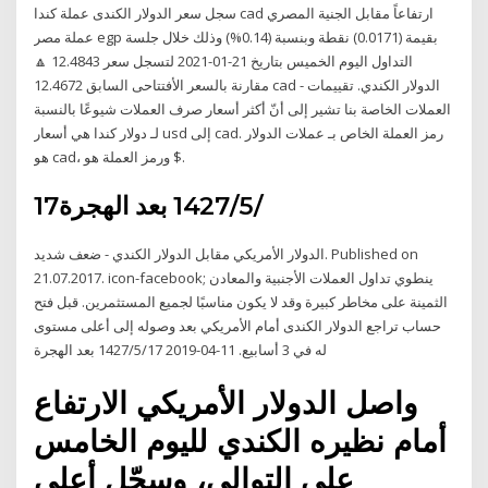
سجل سعر الدولار الكندى عملة كندا cad ارتفاعاً مقابل الجنية المصري
عملة مصر egp بقيمة (0.0171) نقطة وبنسبة (0.14%) وذلك خلال جلسة
التداول اليوم الخميس بتاريخ 21-01-2021 لتسجل سعر 12.4843 🔼
مقارنة بالسعر الأفتتاحى السابق 12.4672 cad - الدولار الكندي. تقييمات
العملات الخاصة بنا تشير إلى أنّ أكثر أسعار صرف العملات شيوعًا بالنسبة
لـ دولار كندا هي أسعار usd إلى cad. رمز العملة الخاص بـ عملات الدولار
هو cad، ورمز العملة هو $.
17‏‏/5‏‏/1427 بعد الهجرة
الدولار الأمريكي مقابل الدولار الكندي - ضعف شديد. Published on
21.07.2017. icon-facebook; ينطوي تداول العملات الأجنبية والمعادن
الثمينة على مخاطر كبيرة وقد لا يكون مناسبًا لجميع المستثمرين. قبل فتح
حساب تراجع الدولار الكندى أمام الأمريكي بعد وصوله إلى أعلى مستوى
له في 3 أسابيع. 11-04-2019 17‏‏/5‏‏/1427 بعد الهجرة
واصل الدولار الأمريكي الارتفاع
أمام نظيره الكندي لليوم الخامس
على التوالي، وسجّل أعلى