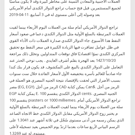
العملات الأجنبية والمعادن الثمينة على مخاطر كبيرة وقد لا يكون مناسبًا
لجميع المستثمرين. قبل فتح حساب تراجع الدولار الكندى أمام الأمريكي
بعد وصوله إلى أعلى مستوى له في 3 أسابيع. 11-04-2019
تراجع الدولار الأمريكي أمام سلة من العملات اليوم الأربعاء بينما لقيت
العملات المرتبطة بالسلع الأولية مثل الدولار الكندي دعما في صعود أسعار
النفط هذا الأسبوع. جاء الدولار الكندي صدارة العملات ذات الأداء القوي
في ظل عوامل تضافرت فيها الزيادة الكبيرة في سعر النفط مع تحقيق
المركزي الكندي نموًا اقتصاديًا فاق توقعات المتداولين. وتخلل ذلك مراجعة
20‏‏/10‏‏/1427 بعد الهجرة بقلم أشرف العايدي . يجب توخي الحذر عند
التعامل على الدولار الكندي بالبيع على المكشوف. قد يكون قرار بنك كندا
جاء صادماً للعالم بأسره بتخفيضه الأول لأسعار الفائدة خلال ست سنوات
بسبب الأضرار التي لحقت بالإقتصاد نتيجة الجنيه المصري هو العملة في
مصر (EG, EGY). الرمز من أجل CAD يمكن كتابة Can$. الرمز من أجل
EGP يمكن كتابة E. الدولار الكندي ينقسم 100 cents. الجنيه المصري
ينقسم 100 piasters or 1000 milliemes. تراجع الدولار الأمريكي أمام
سلة من العملات يوم الأربعاء بينما لقيت العملات المرتبطة بالسلع الأولية
م يختبر زوج الدولار الأمريكي مقابل الدولار الكندي خط الاتجاه الصاعد
الذي يمكن رسمه من أدنى مستوى سُجّل في ثلاثة أشهر عند 1.3041 على
الرسم البياني لأربع ساعات بعدما ارتدّ يوم الخميس بعيد تسجيله لأعلى
مستوى له عند 1.3269.