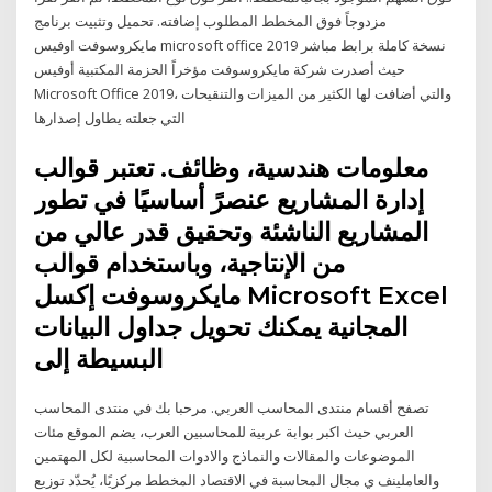
مزدوجاً فوق المخطط المطلوب إضافته. تحميل وتثبيت برنامج
مايكروسوفت اوفيس microsoft office 2019 نسخة كاملة برابط مباشر
حيث أصدرت شركة مايكروسوفت مؤخراً الحزمة المكتبية أوفيس
Microsoft Office 2019، والتي أضافت لها الكثير من الميزات والتنقيحات
التي جعلته يطاول إصدارها
معلومات هندسية، وظائف. تعتبر قوالب
إدارة المشاريع عنصرً أساسيًا في تطور
المشاريع الناشئة وتحقيق قدر عالي من
من الإنتاجية، وباستخدام قوالب
مايكروسوفت إكسل Microsoft Excel
المجانية يمكنك تحويل جداول البيانات
البسيطة إلى
تصفح أقسام منتدى المحاسب العربي. مرحبا بك في منتدى المحاسب
العربي حيث اكبر بوابة عربية للمحاسبين العرب، يضم الموقع مئات
الموضوعات والمقالات والنماذج والادوات المحاسبية لكل المهتمين
والعاملينف ي مجال المحاسبة في الاقتصاد المخطط مركزيًا، يُحدّد توزيع