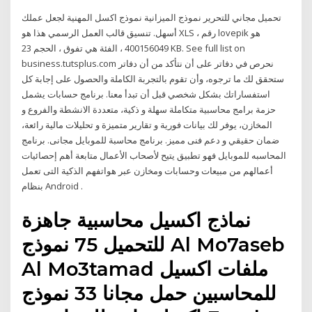
تحميل مجاني للتحرير نموذج الميزانية نموذج اكسل المهنية لجعل عملك
أسهل. تنسيق قالب العمل الرسمي هذا هو XLS ، رقم lovepik هو
400156049 ، الفئة هي تفوق ، الحجم 23 KB. See full list on
business.tutsplus.com نحرص في دفاتر على أن نتأكد من أن دفاتر
ستحقق لك ما ترجوه، وأن تقوم بالتجربة الكاملة والحصول على إجابة كل
استفساراتك بشكل شخصي قبل أن تبدأ معنا. برنامج حسابات يشمل
حزمة برامج محاسبية متكاملة سهلة و ذكية، متعددة الانشطة والفروع و
المخازن، يوفر لك بيانات فورية و تقارير متميزة و تحليلات مالية رائعة،
ضمان حقيقي و دعم فنى مميز. برنامج محاسبة للموبايل مجانى. برنامج
المحاسبه للموبايل فهو تطبيق يتيح لأصحاب الأعمال متابعة أهم إحصائيات
أعمالهم من مبيعات وحسابات ومخازن عبر هواتفهم الذكية التى تعمل
بنظام Android .
نماذج اكسيل محاسبية جاهزة
للتحميل 75 نموذج Al Mo7aseb
Al Mo3tamad ملفات اكسيل
للمحاسبين حمل مجانا 33 نموذج