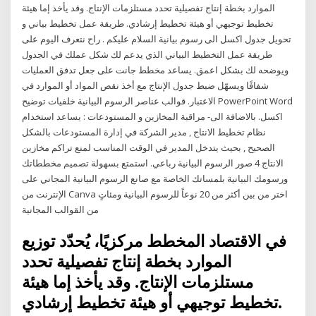
الموارد بخطة إنتاج تفصيلية تحدد مستلزمات الإنتاج. وقد يأخذ إما هيئة
تخطيط توجيهي أو هيئة تخطيط إرشادي. طريقة عمل تخطيط بياني و
تحويل جدول اكسل الى رسوم بيانية السلام عليكم . راح نتعرف اليوم على
طريقة عمل التخطيط البياني الذي يدعم لك شكل عملك في الجدول
ويوضحه لك بشكل اعمق. يساعد مخطط جانت على جعل تدفق العمليات
شفافًا ويسهّل ضبط جدول الإنتاج مع أخذ نقص المواد أو الموارد في
الاعتبار. قوالب عناصر الرسوم البيانية خلفيات توضيح PowerPoint Word
اكسل. بالاضافة الى- مراقبة المخازين و المستودعات : يساعد استخدام
نظام تخطيط الانتاج , مدير الشركة في إدارة المستودعات بالشكل
الصحيح , بحيث يتدخل المدير في الوقت المناسب لمنع تراكم مخازين
الانتاج 4 صور الرسوم البيانية رباعي. استمتع بسهولة تصميم مخططاتك
ورسومك البيانية بلمساتك الخاصة مع صانع الرسوم البيانية المجاني على
الإنترنت من Canva اختر من بين أكثر من 20 نوعاً للرسوم البيانية ومئاتٍ
من القوالب المجانية
في الاقتصاد المخطط مركزيًا، يُحدّد توزيع
الموارد بخطة إنتاج تفصيلية تحدد
مستلزمات الإنتاج. وقد يأخذ إما هيئة
تخطيط توجيهي أو هيئة تخطيط إرشادي.