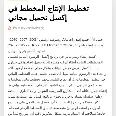
تخطيط الإنتاج المخطط في
إكسل تحميل مجاني
by
Mark Zuckerberg
حمل الأن جميع إصدارات مايكروسوفت أوفيس "2003 - 2007 - 2010 -
2013 - 2016 - 2019 - 2020" Microsoft Office مجانا برابط مباشر اخر
تحديث للكمبيوتر والموبايل.
كيفية إنشاء رسم بياني في برنامج إكسل. الرسوم البيانية (تسمى
المخططات البيانية أيضًا) أدوات مفيدة للغاية يسهل إضافتها في جداول
بيانات إكسل بغرض عرض البيانات بشكل مرئي أو قصة أو غير ذلك،
وإنشاء هذه الرسوم البيانية سهل أن يصف التلميذ أهمية التخطيط البياني
في تنظيم المعلومات. 2. أن يقوم التلميذ بتجهيز تخطيط بياني لمعلومات
معطاة في الجدول. 3. ان يتدرب التلميذ اكثر على بناء تخطيط بياني. 4.
إنشاء شجرة عائلة أحد المشاريع المدرسية الشهيرة وأحد الطرق الممتعة
لإظهار سلسلة نسبك للآخرين. يحتوي برنامج إكسل على مشاريع نسب
أكثر تعقيدًا من شجرة النسب، إلا أن الأفضل عند العمل على مشاريع
أطول هو استخدام برامج متخصصة. تنسيق المخطط الزمني (مخطط
جانت) ستلاحظ أن المهام مرتبة بشكل معكوس/ كما أن التواريخ تبدأ من