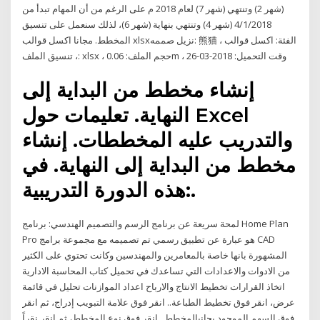
(شهر 2) وتنتهي (شهر 7) لعام 2018 م على الرغم من أن المهام تبدأ من
4/1/2018 (شهر 4) وتنتهي بنهاية (شهر 6)، لذلك سنعمل على تنسيق
المخطط. مجانا اكسل قوالب xlsxنزيل صممه: 熊猫 ، الفئة: اكسل قوالب
، تنسيق الملف: xlsx ، حجم الملف: 0.06m ، وقت التحميل: 2018-03-26
إنشاء مخطط من البداية إلى
النهاية. تعليمات حول Excel
والتدريب عليه المخططات. إنشاء
مخطط من البداية إلى النهاية. في
هذه الدورة التدريبية:.
لمحة سريعة عن برنامج الرسم والتصميم الهندسي: برنامج Home Plan
Pro هو عبارة عن تطبيق رسمي تم تصميمه مع مجموعة برامج CAD
المشهورة بانها خاصة بالمعامرين والمهندسين وكانت تحتوي على الكثير
من الادوات والاعدادات التي تساعدك في تحميل كتاب المحاسبة الادارية
اتخاذ القرارات تخطيط الانتاج والارباح اعداد الموازنات تحليل في قائمة
عرض، انقر فوق تخطيط الطباعة.. انقر فوق علامة التبويب إدراج، ثم انقر
فوق السهم الموجود بجانبالمخطط.. انقر فوق نوع المخطط، ثم انقر نقراً