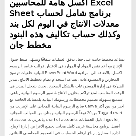
اكسل هامة للمحاسبين Excel
Sheet برنامج شامل لحساب
معدلات الانتاج في اليوم لكل بند
وكذلك حساب تكاليف هذه البنود
مخطط جان
يساعد مخطط جانت على جعل تدفق العمليات شفافًا ويسهّل ضبط جدول
الإنتاج مع أخذ نقص المواد أو الموارد في الاعتبار. قوالب عناصر الرسوم
البيانية خلفيات توضيح PowerPoint Word اكسل. بالاضافة الى- مراقبة
المخازين و المستودعات : يساعد استخدام نظام تخطيط الانتاج , مدير
الشركة في إدارة المستودعات بالشكل الصحيح , بحيث يتدخل المدير في
الوقت المناسب لمنع تراكم مخازين الانتاج 4 صور الرسوم البيانية رباعي.
استمتع بسهولة تصميم مخططاتك ورسومك البيانية بلمساتك الخاصة مع
صانع الرسوم البيانية المجاني على الإنترنت من Canva اختر من بين أكثر
من 20 نوعاً للرسوم البيانية ومئاتٍ من القوالب المجانية Tagged chart
of accounts بالعربي, chart of accounts دليل الحسابات, hguvfdi,
أفضل برنامج محاسبة عربى كامل مجانى لجميع الاغراض, إدارة الإنتاج,
ادارة المخازن, ارباح, ارقام الحسابات في التصميم المحاسبي اللبناني,