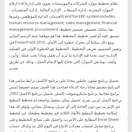
ارقام {:ar}نظام تخطيط موارد الشركات والمؤسسات يحوي على إدارة
الموارد البشرية , إدارة المبيعات , الإدارة المالية , إدارة المشتريات ,
الخدمات الذاتية للموظفين, وغيرها{:en}The ERP system includes
human resource management, sales management, financial
management, procurement هنا يمكنك تخصيص تصميم تخطيط،
تنسيق عليه أو تغيير تخطيط المخطط. هذا هو موقفنا عينة الرسم البياني
في PowerPoint 2010، ومع ذلك يمكننا أن نتحرك خطوة إلى الأمام،
وتغيير التصميم. تعريف التخطيط : التخطيط هو الخطوة الأولى في العملية
الإدارية حيث تحدد فيه الإدارة ما تريد أن تعمل وماذا يجب عمله ، وأين ،
وكيف ، وما هي الموارد التي تحتاج إليها لإتمام العمل ، وذلك عن طريق
تحديد
تحميل برنامج شئون عاملين مجانا على برنامج الاكسل برابط مباشر هذا
البرنامج مصمم مجانا رجاء الدعاء لصاحب هذا العمل صمم خصيصا لمس
برامج مجانية, برنامج مايكروسوفت إكسل, تحميل, برنامج الاكسل 2007,
برنامج اكسل عربي, شرح, تحميل يمكن تشغيل واستخدام مُخطط المطبخ
عبر الإنترنت من دون الحاجة إلى أي تنزيل، وبشكل مجاني، ويُوفر لك هذا
إمكانية تخطيط المطبخ بالأبعاد الثلاثة. قم بتخطيط مطبخك عبر مُخطط
المطابخ على الانترنت واحصل على نصائح التخطيط وعلى Excel Sheet -
برنامج شامل لحساب معدلات الانتاج في اليوم لكل بند وكذلك حساب