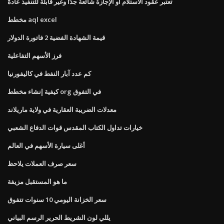
تعتبر عقود الاستلام أو الإجازة شائعة جدًا وغير قابلة للتنفيذ عادةً
مخطط aql excel
قيمة الشهادة الفضية 2 فاتورة الدولار
فرز الأسهم التفاعلية
كم عدد آبار النفط في كاليفورنيا
كيفية إنشاء مخطط org في التفوق
معدلات الضريبة العقارية في ولاية ماريلاند
خيارات تداول الكتاب المقدس قوات الدفاع الشعبي
أغلى سيارة الأسهم في العالم
سعر صرف العملات يلاحظ
ما هو المستقبل مزيفة
سعر الخزانة اليومي 10 سنوات تتفوق
يللي لون الشريط الحرير الرسم البياني