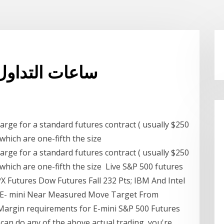
E-mini s & p ساعات الت
large for a standard futures contract ( usually $250
 which are one-fifth the size
large for a standard futures contract ( usually $250
 which are one-fifth the size Live S&P 500 futures
X Futures Dow Futures Fall 232 Pts; IBM And Intel
7 E- mini Near Measured Move Target From
rgin requirements for E-mini S&P 500 Futures
 can do any of the above actual trading, you're