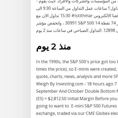
- من يمكنه التداول في سوق المشتقات؟ جميع العملاء من المؤسسات والشركات والأفراد. حيث يقوم
الوسيط بقياس ملاءمة العميل. - ما هي ساعات عمل التداول؟ ساعات عمل التداول من الساعة 9:30 الى
15:30 تداول الان مع #Istithmar يمكنك الان زيارة موقعنا الالكتروني: https://istithmar.co.uk/ . إلى
30991 ، وانخفض مؤشر S&P 500 14 نقطة (-0.38٪) إلى 3795 ، وهبط ناسداك 100 مقدار 74 نقطة
منذ 2 يوم
In the 1990s, the S&P 500's price got too 
times the price), so E-minis were created,
quote, charts, news, analysis and more SP
Weigh By Investing.com - 18 hours ago 
September And October Double Bottom Ma
(ES) = $2,812.50 Initial Margin Before you
going to want to E-mini S&P 500 Futures 
exchange, traded via our CME Globex elec