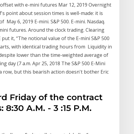
ll offset with e-mini futures Mar 12, 2019 Overnight
's point about session times is well-made: it is
of May 6, 2019 E-mini. S&P 500. E-mini. Nasdaq.
mini futures. Around the clock trading. Clearing
put it, “The notional value of the E-mini S&P 500
rts, with identical trading hours from Liquidity in
despite lower than the time-weighted average of
ng day (7 a.m. Apr 25, 2018 The S&P 500 E-Mini
 row, but this bearish action doesn't bother Eric
rd Friday of the contract
8:30 A.M. - 3 :15 P.M.