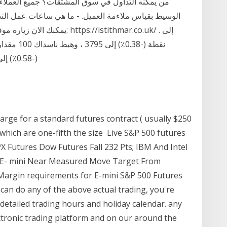
(-0.58٪) إلى 12898. التداول الصباحي في ساعات منذ 2 يوم
large for a standard futures contract ( usually $250
 which are one-fifth the size Live S&P 500 futures
X Futures Dow Futures Fall 232 Pts; IBM And Intel
7 E- mini Near Measured Move Target From
rgin requirements for E-mini S&P 500 Futures
 can do any of the above actual trading, you're
detailed trading hours and holiday calendar. any
tronic trading platform and on our around the