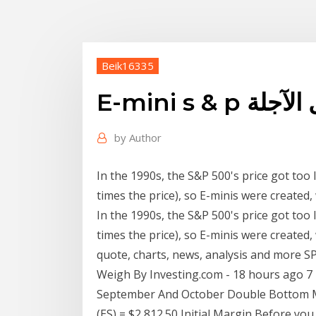
Beik16335
داول الآجلة
by
Author
In the 1990s, the S&P 500's price got too 
times the price), so E-minis were created,
In the 1990s, the S&P 500's price got too 
times the price), so E-minis were created,
quote, charts, news, analysis and more SP
Weigh By Investing.com - 18 hours ago 
September And October Double Bottom Ma
(ES) = $2,812.50 Initial Margin Before you