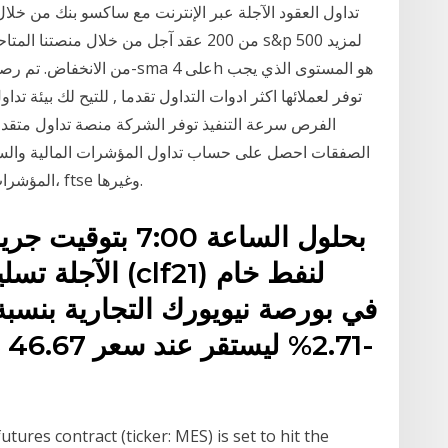
من 200 عقد آجل من خلال منصتنا المتاحة 
الفرص سرعة التنفيذ توفر الشركة منصة تداول متقدم
الصفقات احصل على حساب تداول المؤشرات المالية والسندا
المؤشرات العالمية بما فيها ناسداك، داو جونز، يورونكست، ftse وغيرها.
بحلول الساعة :00
-%
ures contract (ticker: MES) is set to hit the