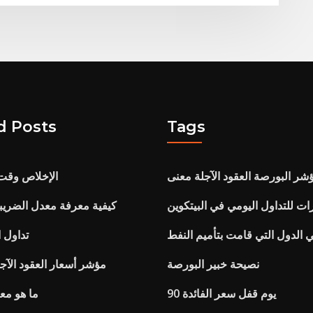
d Posts
Tags
شر البورصة العقود الآجلة معنى
الإخلاص وقت 
ت للتداول اليومي في البيتكوين
كيفية معرفة معدل الضريب
 الدول التي قامت بتأميم النفط
تداول ا
نصيحة خبير البورصة
Nikkei 225 مؤشر أسعار العقود الآج
90 يوم قفل سعر الفائدة
ما هو معد