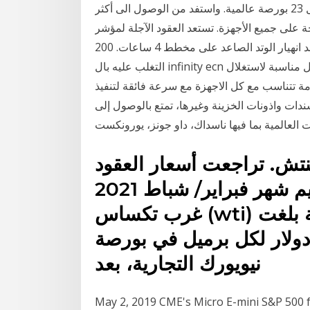
تداول العقود الآجلة عبر الإنترنت مع ساكسو بنك من خلال 23 بورصة عالمية. واستفد من الوصول الى أكثر
على جميع الأجهزة. تستعد العقود الآجلة لمؤشر s&p 500 لمزيد
من الانخفاض. تم رصد انهيار الوتد الصاعد على مخطط 4 ساعات. 200-sma على 4h هو المستوى الذي يجب
التغلب عليه بال infinity ecn توفر لعملائها اكثر ادوات التداول تقدما , للتيح لك بيئة تداول مناسبة لاستغلال
ة تتناسب مع كل الاجهزة مع سرعة فائقة لتنفيذ
ت واذونات الخزينة وغيرها، تمتع بالوصول إلى
7 بتوقيت جرينتش. تراجعت أسعار العقود
الآجلة تسليم شهر فبراير/ شباط 2021 (clf21) لنفط خام
غرب تكساس (wti) في بورصة نيويورك التجارية بنسبة بلغت
2.71 ليستقر عند سعر 46.67 دولار لكل برميل في بورصة
نيويورك التجارية، بعد
May 2, 2019 CME's Micro E-mini S&P 500 fut